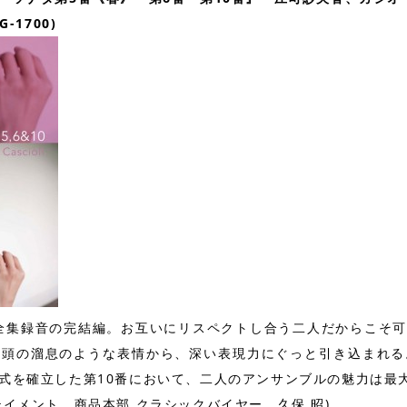
-1700)
た全集録音の完結編。お互いにリスペクトし合う二人だからこそ
冒頭の溜息のような表情から、深い表現力にぐっと引き込まれる
式を確立した第10番において、二人のアンサンブルの魅力は最
イメント 商品本部 クラシックバイヤー 久保 昭)