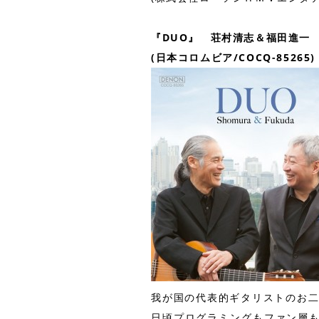
『DUO』 荘村清志＆福田進一
(日本コロムビア/COCQ-85265)
我が国の代表的ギタリストのお二
日頃プログラミングもファン層