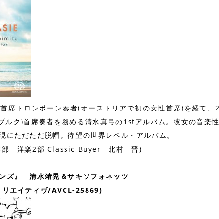
首席トロンボーン奏者(オーストリアで初の女性首席)を経て、2
イブルク)首席奏者を務める清水真弓の1stアルバム。彼女の音楽
現にただただ脱帽。待望の世界レベル・アルバム。
洋楽2部 Classic Buyer 北村 晋)
ンズ』 清水靖晃＆サキソフォネッツ
イティヴ/AVCL-25869)