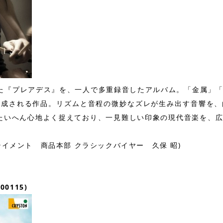
た『プレアデス』を、一人で多重録音したアルバム。「金属」
構成される作品。リズムと音程の微妙なズレが生み出す音響を、
でたいへん心地よく捉えており、一見難しい印象の現代音楽を、
イメント 商品本部 クラシックバイヤー 久保 昭)
0115)