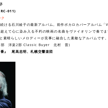
綾子
RC-011)
し続ける石川綾子の最新アルバム。前作ボカロカバーアルバム「VOC
を超えて心に染み入る不朽の映画の名曲をヴァイオリンで奏でま
と素晴らしいメロディーが見事に融合した素敵なアルバムです
洋楽2部 Classic Buyer 北村 晋)
5番』 尾高忠明、札幌交響楽団