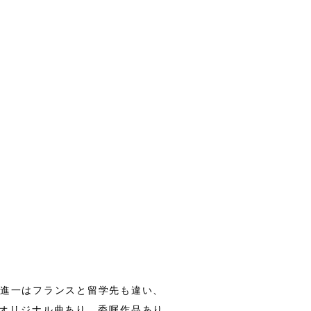
田進一はフランスと留学先も違い、
オリジナル曲あり、委嘱作品あり