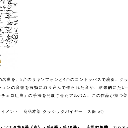
の名曲を、5台のサキソフォンと4台のコントラバスで演奏。ク
ションの音響を有効に取り込んで作られた音が、結果的にたい
奏チェロ組曲』の手法を発展させたアルバム。この作品が持つ
イメント 商品本部 クラシックバイヤー 久保 昭)
・ソナタ第5番《春》・第6番・第10番』 庄司紗矢香、カシオ