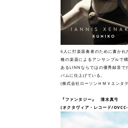
6人に打楽器奏者のために書かれ
種の楽器によるアンサンブルで
あるLINNならではの優秀録音
バムに仕上げている。
(株式会社ローソンＨＭＶエンタテ
『ファンタジー』 清水真弓
(オクタヴィア・レコード/OVCC-0