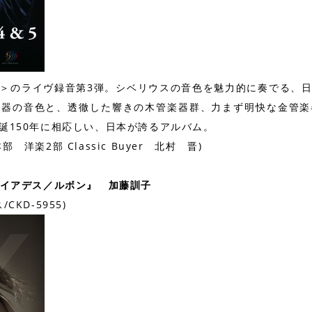
＞のライヴ録音第3弾。シベリウスの音色を魅力的に奏でる、
楽器の音色と、透徹した響きの木管楽器群、力まず明快な金管楽
誕150年に相応しい、日本が誇るアルバム。
洋楽2部 Classic Buyer 北村 晋)
レイアデス／ルボン』 加藤訓子
CKD-5955)