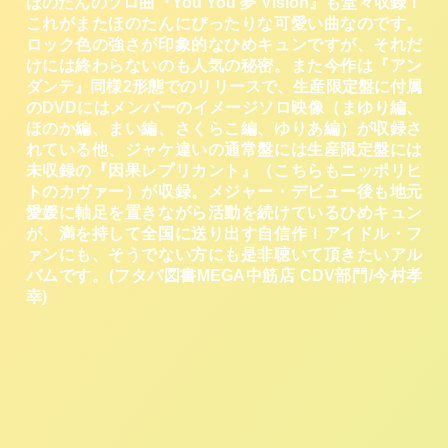
ほのたんのソロ曲『You You 夢 Vision』も堂々収録！
これがまたほのたんにぴったりな可愛い曲なのです。
ロック色の強さが印象的なひめキュンですが、それだ
けには終わらないのも人気の秘密。また今作は『アン
ダンテ』同様2形態でのリリースで、生産限定盤に付属
のDVDにはメンバーのイメージソロ映像（まゆり編、
ほのか編、まい編、さくらこ編、ゆりあ編）が収録さ
れている他、ジャケ違いの通常盤には生産限定盤には
未収録の『因果レプリカント』（こちらもニッポリヒ
トのカヴァー）が収録。メジャー・デビュー後も地元
愛媛に軸足を置きながら活動を続けているひめキュン
が、満を持して全国に送り出す自信作！アイドル・フ
ァンにも、そうでない方にも是非聴いて頂きたいアル
バムです。(フタバ図書MEGA中筋店 CDV部門/今村孝
幸)