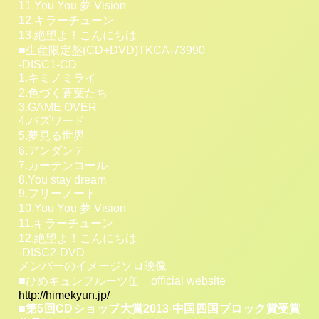
11.You You 夢 Vision
12.キラーチューン
13.絶望よ！こんにちは
■生産限定盤(CD+DVD)TKCA-73990
-DISC1-CD
1.キミノミライ
2.色づく蒼葉たち
3.GAME OVER
4.バズワード
5.夢見る世界
6.アンダンテ
7.カーテンコール
8.You stay dream
9.フリーノート
10.You You 夢 Vision
11.キラーチューン
12.絶望よ！こんにちは
-DISC2-DVD
メンバーのイメージソロ映像
■ひめキュンフルーツ缶 official website
http://himekyun.jp/
■第5回CDショップ大賞2013 中国四国ブロック賞受賞