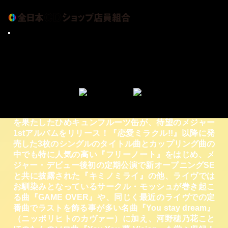
ひめキュンフルーツ缶 メジャー1stアルバム
CDショップ大賞
「情熱、エモーション。～REAL IDOROLL
アーティスト情報
GIFT～」9/25発売！
元気が出るCDショップ
ひめキュンフルーツ缶 メジャー1stアルバム「情熱、
ショップインデックス
エモーション。～REAL IDOROLL GIFT～」9/25発売！
アーカイブ
第5回ＣＤショップ大賞2013「中国四国ブロック賞」
全日本CDショップ店員組合について
を受賞したデビュー・アルバム『恋愛ミラクル!!』から
お問い合せ
1年余、シングル『アンダンテ』でメジャー・デビュー
を果たしたひめキュンフルーツ缶が、待望のメジャー
1stアルバムをリリース！『恋愛ミラクル!!』以降に発
売した3枚のシングルのタイトル曲とカップリング曲の
中でも特に人気の高い『フリーノート』をはじめ、メ
ジャー・デビュー後初の定期公演で新オープニングSE
と共に披露された『キミノミライ』の他、ライヴでは
お馴染みとなっているサークル・モッシュが巻き起こ
る曲『GAME OVER』や、同じく最近のライヴでの定
番曲でラストを飾る事が多い名曲『You stay dream』
（ニッポリヒトのカヴァー）に加え、河野穂乃花こと