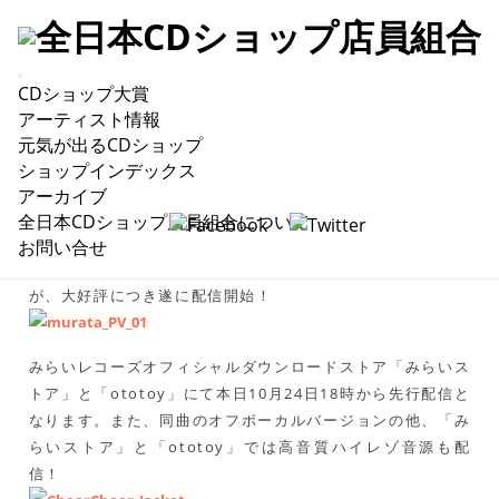
CDショップ大賞
やくしまるえつこ『チア・チア』(「村田製作所」
アーティスト情報
チア部テーマソング)配信開始！
元気が出るCDショップ
ショップインデックス
アーカイブ
全日本CDショップ店員組合について
先日ご紹介しました、やくしまるえつこ作・歌唱による村田
お問い合せ
製作所チアリーディング部のテーマソング『チア・チア』
が、大好評につき遂に配信開始！
みらいレコーズオフィシャルダウンロードストア「みらいス
トア」と「ototoy」にて本日10月24日18時から先行配信と
なります。また、同曲のオフボーカルバージョンの他、「み
らいストア」と「ototoy」では高音質ハイレゾ音源も配
信！