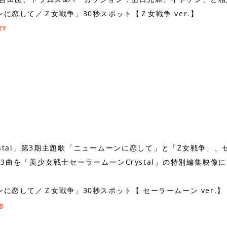
に恋して／Ｚ女戦争」30秒スポット【Ｚ女戦争 ver.】
2Y
stal」第3期主題歌「ニュームーンに恋して」と「Z女戦争」
曲を「美少女戦士セーラームーンCrystal」の特別編集映像に
に恋して／Ｚ女戦争」30秒スポット【 セーラームーン ver.】
g