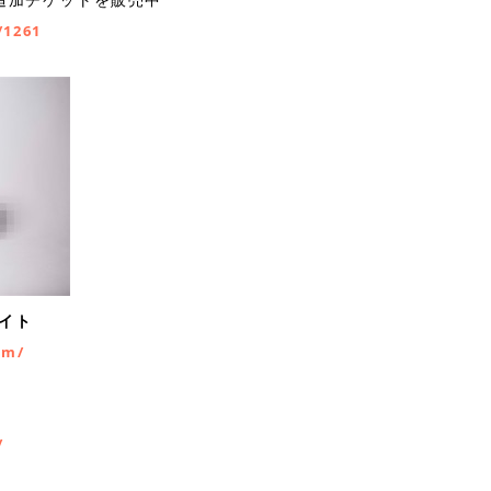
/1261
イト
om/
/