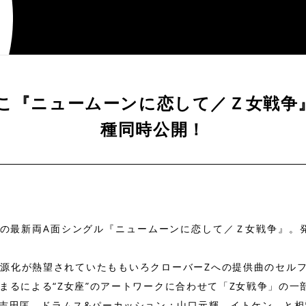
こ『ニュームーンに恋して／Ｚ女戦争』
種同時公開！
この最新両A面シングル『ニュームーンに恋して／Ｚ女戦争』。発売
源化が熱望されていたももいろクローバーZへの提供曲のセルフカバ
まるによる“Z女座”のアートワークに合わせて「Z女戦争」の一
吉田匡、ドラムス&パーカッション：山口元輝、イトケン、と相