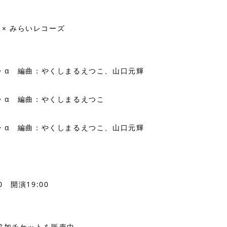
DS × みらいレコーズ
・α 編曲：やくしまるえつこ、山口元輝
・α 編曲：やくしまるえつこ
・α 編曲：やくしまるえつこ、山口元輝
』
0 開演19:00
追加チケットを販売中