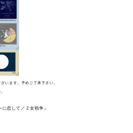
ございます。予めご了承下さい。
い。
ンに恋して／Ｚ女戦争』