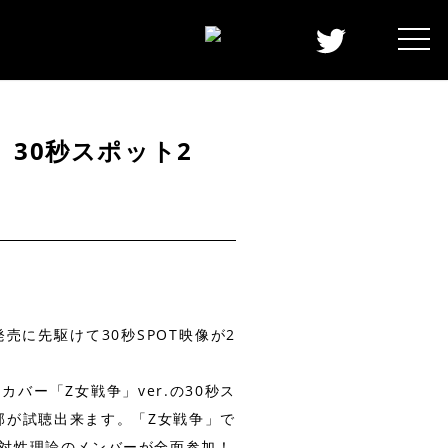
30秒スポット2
に先駆けて30秒SPOT映像が2
ー「Z女戦争」ver.の30秒ス
部が試聴出来ます。「Z女戦争」で
対性理論のメンバーが全面参加！