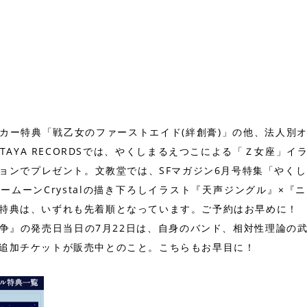
カー特典「戦乙女のファーストエイド(絆創膏)」の他、法人別
、TSUTAYA RECORDSでは、やくしまるえつこによる「Ｚ女座
ョンでプレゼント。文教堂では、SFマガジン6月号特集「やくし
ームーンCrystalの描き下ろしイラスト『天声ジングル』×『
特典は、いずれも先着順となっています。ご予約はお早めに！
争』の発売日当日の7月22日は、自身のバンド、相対性理論の
追加チケットが販売中とのこと。こちらもお早目に！