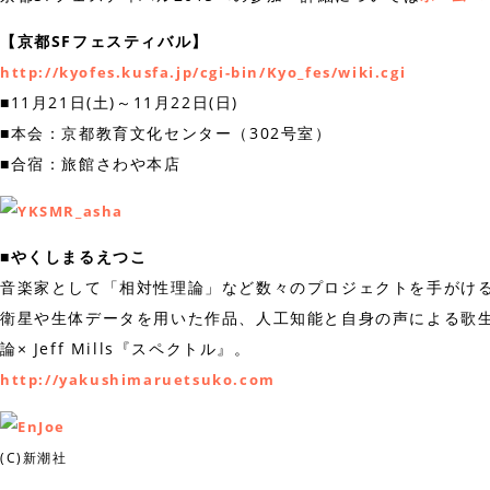
【京都SFフェスティバル】
http://kyofes.kusfa.jp/cgi-bin/Kyo_fes/wiki.cgi
■11月21日(土)～11月22日(日)
■本会：京都教育文化センター（302号室）
■合宿：旅館さわや本店
■やくしまるえつこ
音楽家として「相対性理論」など数々のプロジェクトを手がけ
衛星や生体データを用いた作品、人工知能と自身の声による歌
論× Jeff Mills『スペクトル』。
http://yakushimaruetsuko.com
(C)新潮社