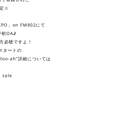
定☆
EXPO」on FM802にて
」が初OA♪
方必聴ですよ！
からスタートの
 ☆ too-ah”詳細については
 sale