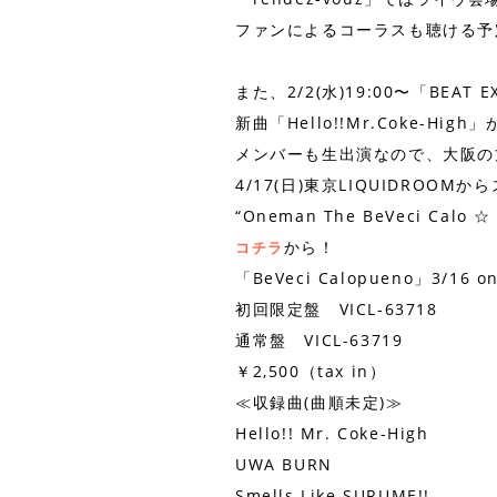
ファンによるコーラスも聴ける予
また、2/2(水)19:00〜「BEAT 
新曲「Hello!!Mr.Coke-High
メンバーも生出演なので、大阪の
4/17(日)東京LIQUIDROOM
“Oneman The BeVeci Calo
から！
コチラ
「BeVeci Calopueno」3/16 on
初回限定盤 VICL-63718
通常盤 VICL-63719
￥2,500（tax in）
≪収録曲(曲順未定)≫
Hello!! Mr. Coke-High
UWA BURN
Smells Like SURUME!!