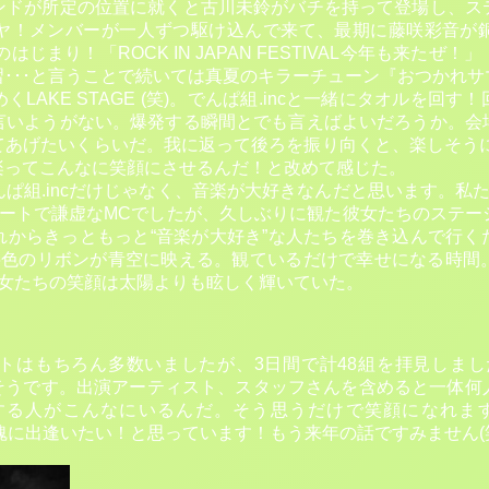
ンドが所定の位置に就くと古川未鈴がバチを持って登場し、ス
ヤ！メンバーが一人ずつ駆け込んで来て、最期に藤咲彩音が
はじまり！「ROCK IN JAPAN FESTIVAL今年も来た
･･･と言うことで続いては真夏のキラーチューン『おつかれ
LAKE STAGE (笑)。でんぱ組.incと一緒にタオルを回
言いようがない。爆発する瞬間とでも言えばよいだろうか。会
あげたいくらいだ。我に返って後ろを振り向くと、楽しそうに、嬉
楽ってこんなに笑顔にさせるんだ！と改めて感じた。
ぱ組.incだけじゃなく、音楽が大好きなんだと思います。私たち
ュートで謙虚なMCでしたが、久しぶりに観た彼女たちのステー
れからきっともっと“音楽が大好き”な人たちを巻き込んで行く
6色のリボンが青空に映える。観ているだけで幸せになる時間
」彼女たちの笑顔は太陽よりも眩しく輝いていた。
トはもちろん多数いましたが、3日間で計48組を拝見しまし
たそうです。出演アーティスト、スタッフさんを含めると一体何
する人がこんなにいるんだ。そう思うだけで笑顔になれま
に出逢いたい！と思っています！もう来年の話ですみません(笑)