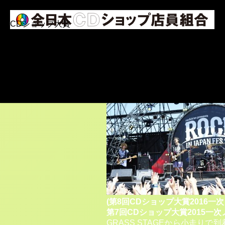
CDショップ大賞
アーティスト情報
元気が出るCDショップ
ショップインデックス
夏よりも暑い、熱い魂たち～ROCK
アーカイブ
前半
に続き、
ROCK IN JAPAN F
全日本CDショップ店員組合について
のレポートをお届けします！
お問い合せ
【KEYTALK】LAKE STAGE 8/9
(第8回CDショップ大賞2016一
第7回CDショップ大賞2015一次
GRASS STAGEから小走