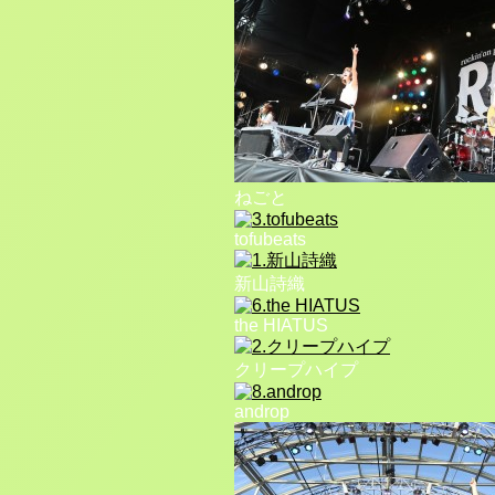
ねごと
tofubeats
新山詩織
the HIATUS
クリープハイプ
androp