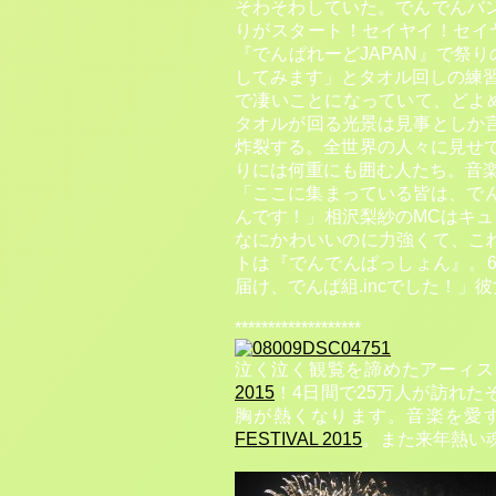
そわそわしていた。でんでんバ
りがスタート！セイヤイ！セイ
『でんぱれーどJAPAN』で祭りの
してみます」とタオル回しの練習
で凄いことになっていて、どよめく
タオルが回る光景は見事としか
炸裂する。全世界の人々に見せて
りには何重にも囲む人たち。音
「ここに集まっている皆は、でん
んです！」相沢梨紗のMCはキ
なにかわいいのに力強くて、こ
トは『でんでんぱっしょん』。
届け、でんぱ組.incでした！
*******************
泣く泣く観覧を諦めたアーィス
2015
！4日間で25万人が訪れ
胸が熱くなります。音楽を愛
FESTIVAL 2015
。また来年熱い魂