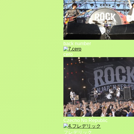
back number
cero
Czecho No Republic
フレデリック