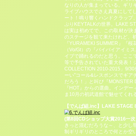
なりの人が集まっている。ギリギ
ライブハウスでさえ真夏にしてしま
ート！鳴り響くハンドクラップ
ぷりKEYTALKの世界。LAK
は実は初めてで、この取材が決
のステージを観て来たけれど、初
『YURAMEKI SUMMER』
（Vo/Gt）の『バイバイアイ
イブで踊れるのだと思う。ここで「
等で予告されていた重大発表！シン
COLLECTION 2010-20
ーい”コール&レスポンスでギ
だろう！」と叫び『MONSTER
『HOT』からの選曲。インデ
ま10月の初武道館で魅せてくれ
【でんぱ組.inc】LAKE STAGE 8/
(第8回CDショップ大賞2016一
きっと混むだろうな～、と少し早
制ギリギリのところで何とか空