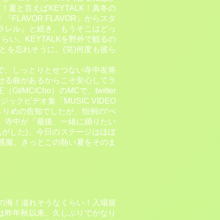
夏と言えばKEYTALK！真冬の
LAVOR FLAVOR』からスタ
ラレル』と続き、もうそこはどっ
らい。KEYTALKを野外で観るの
を忘れそうに。(笑)何度も彼ら
ところで、しっとりとせつない寺中友将
かせる曲があるからこそ安心してラ
/Cho）のMCで、twitter
クビデオ集「MUSIC VIDEO
とあっさりめの告知でしたが、恒例の“ぺ
、寺中が「最後、一緒に踊りたい
(気がした)。今日のステージはほぼ
感服。きっとこの熱い夏をそのま
人の海！溢れそうなくらい！入場規
は昨年秋以来、久しぶりでかなり