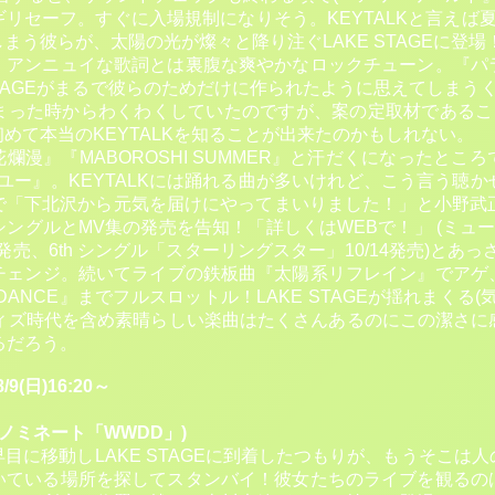
リセーフ。すぐに入場規制になりそう。KEYTALKと言えば夏！
う彼らが、太陽の光が燦々と降り注ぐLAKE STAGEに登場！『F
、アンニュイな歌詞とは裏腹な爽やかなロックチューン。『パ
E STAGEがまるで彼らのためだけに作られたように思えてしまうく
まった時からわくわくしていたのですが、案の定取材であること
めて本当のKEYTALKを知ることが出来たのかもしれない。
『桜花爛漫』『MABOROSHI SUMMER』と汗だくになった
ミスユー』。KEYTALKには踊れる曲が多いけれど、こう言う聴
下北沢から元気を届けにやってまいりました！」と小野武正（Gt/MC
グルとMV集の発売を告知！「詳しくはWEBで！」 (ミュージッ
15」9/30発売、6th シングル「スターリングスター」10/14発売)
アチェンジ。続いてライブの鉄板曲『太陽系リフレイン』でアゲ
 DANCE』までフルスロットル！LAKE STAGEが揺れまくる
ーィズ時代を含め素晴らしい楽曲はたくさんあるのにこの潔さに
るだろう。
9(日)16:20～
次ノミネート「WWDD」)
目に移動しLAKE STAGEに到着したつもりが、もうそこは
いている場所を探してスタンバイ！彼女たちのライブを観るの