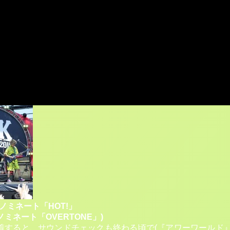
 IN JAPAN FESTIVAL 2015②
ESTIVAL 2015
で、CDショップ大賞受賞&ノミネートアーテ
(日)12:50～
次ノミネート「HOT!」
ノミネート「OVERTONE」)
りで到着すると、サウンドチェックも終わる頃で(『アワーワールド