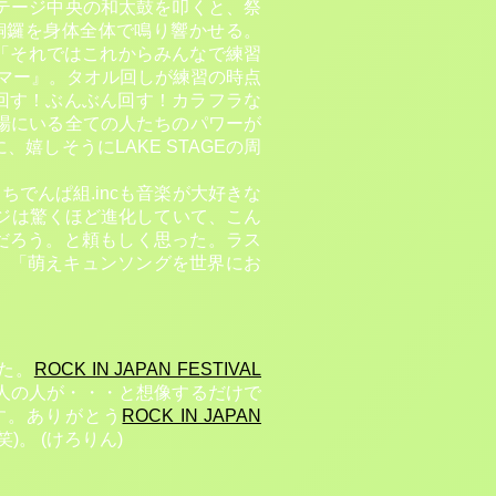
テージ中央の和太鼓を叩くと、祭
銅鑼を身体全体で鳴り響かせる。
ぜ！」「それではこれからみんなで練習
サマー』。タオル回しが練習の時点
す！回す！ぶんぶん回す！カラフラな
場にいる全ての人たちのパワーが
しそうにLAKE STAGEの周
でんぱ組.incも音楽が大好きな
ジは驚くほど進化していて、こん
だろう。と頼もしく思った。ラス
。「萌えキュンソングを世界にお
た。
ROCK IN JAPAN FESTIVAL
人の人が・・・と想像するだけで
す。ありがとう
ROCK IN JAPAN
。 (けろりん)