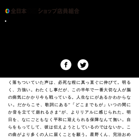
CDショップ大賞
星野源 6thシングル「地獄でなぜ悪い」10/2発
アーティスト情報
売！
元気が出るCDショップ
ショップインデックス
アーカイブ
全日本CDショップ店員組合について
星野源 6thシングル「地獄でなぜ悪い」10/2発売！
お問い合せ
明らかに歌い方が変わった！ どんなに明るい曲でもけだる
く落ちついていた声は、必死な程に真っ直ぐに伸びて。明る
く、力強い。わたくし事だが、この半年で一番大切な人が脳
の病気にかかり今も戦っている。人生なにがあるかわからな
い。だからこそ、歌詞にある”「どこまでもが」いつの間に
か音を立てて崩れるさま”が、よりリアルに感じられた。明
日を、なにごともなく平和に迎えられる保障なんて無い。自
らをもってして、彼は伝えようとしているのではないか。こ
の曲がより多くの人に届くことを願う。星野くん、完治おめ