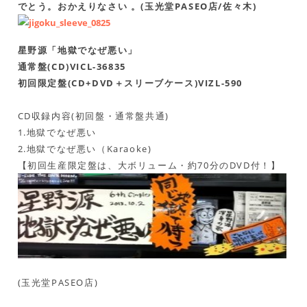
でとう。おかえりなさい 。(玉光堂PASEO店/佐々木)
星野源「地獄でなぜ悪い」
通常盤(CD)VICL-36835
初回限定盤(CD+DVD＋スリーブケース)VIZL-590
CD収録内容(初回盤・通常盤共通)
1.地獄でなぜ悪い
2.地獄でなぜ悪い（Karaoke)
【初回生産限定盤は、大ボリューム・約70分のDVD付！】
(玉光堂PASEO店)