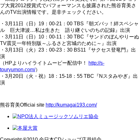
プ大賞2012授賞式でパフォーマンスも披露された熊谷育美さ
んのTV出演情報です。是非チェックください。
・3月11日（日）19：00-21：00 TBS『朝ズバッ！絆スペシャ
ル 巨大津波…私は生きた 語り継ぐいのちの記録』出演
・3月11日（日）10：00-11：30 TBC『サンドのぼんやりーぬ
TV震災一年特別版～ふるさと宮城のために～』出演
・3月13日（火）23：00-23：30 BS11『サクセス登竜門』出
演
（HPよりハイライトムービー配信中！
http://s-
touryumon.com/
）
・3月20日（火・祝）18：15-18：55 TBC『Nスタみやぎ』出
演
熊谷育美Officiai site
http://kumagai193.com/
Copyright ®2010 全日本CDショップ店員組合