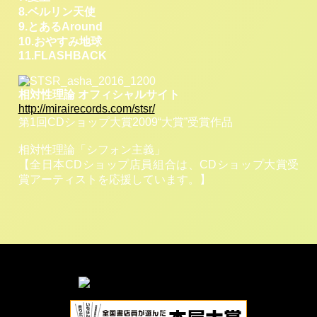
8.ベルリン天使
9.とあるAround
10.おやすみ地球
11.FLASHBACK
相対性理論 オフィシャルサイト
http://mirairecords.com/stsr/
第1回CDショップ大賞2009“大賞”受賞作品
相対性理論「シフォン主義」
【全日本CDショップ店員組合は、CDショップ大賞受
賞アーティストを応援しています。】