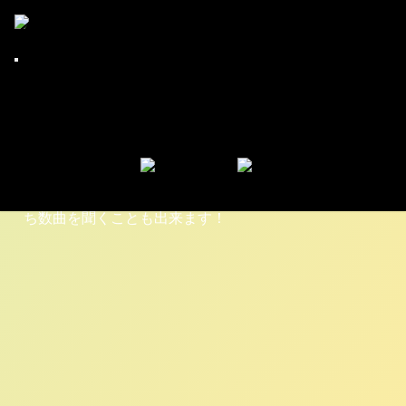
相対性理論「天声ジングル」予告篇映像公
CDショップ大賞
開！ももクロ百田夏菜子からの推薦コメント
アーティスト情報
も！
元気が出るCDショップ
4月27日に発売となる相対性理論の最新フルアルバム
ショップインデックス
「天声ジングル」予告篇映像が公開されました！監
アーカイブ
督：みらい制作、撮影：新津保建秀による作品で、夕
全日本CDショップ店員組合について
暮れ時の祭りの中を歩くやくしまるえつこさんが神秘
お問い合せ
的な映像で、アルバム「天声ジングル」の収録曲のう
ち数曲を聞くことも出来ます！