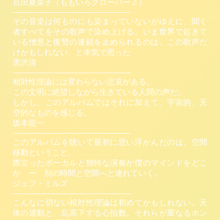
百田夏菜子（ももいろクローバーＺ）
———————————————
その音楽は何ものにも染まっていないがゆえに、聞く
者すべてをその歌声で染め上げる。いま世界で起きて
いる憎悪と復讐の連鎖を止められるのは、この歌声だ
けかもしれない、と本気で思った
黒沢清
———————————————
相対性理論には変わらない悲哀がある。
この文明に絶望しながら生きている人間の声だ。
しかし、このアルバムではそれに加えて、宇宙的、天
空的なものを感じる。
坂本龍一
———————————————
このアルバムを聴いて最初に思い浮かんだのは、空間
移動ということ。
際立ったボーカルと独特な演奏が僕のマインドをどこ
か ー 別の時間と空間へと連れていく。
ジェフ・ミルズ
———————————————
こんなに切ない相対性理論は初めてかもしれない。天
体の運動と、乱高下する心拍数。それらが重なるホン