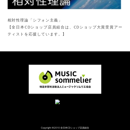
相対性理論「シフォン主義」
【全日本CDショップ店員組合は、CDショップ大賞受賞アー
ティストを応援しています。】
Copyright ®2010 全日本CDショップ店員組合