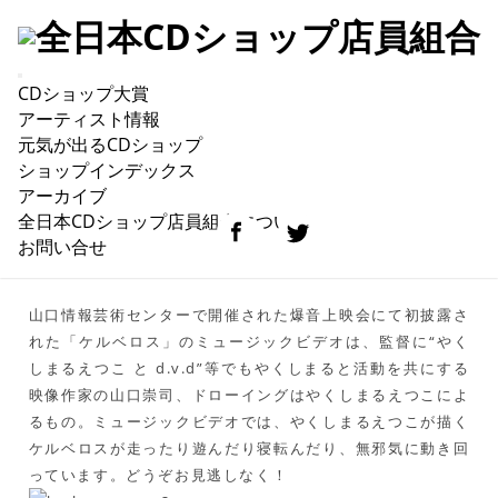
CDショップ大賞
相対性理論『ケルベロス』MV公開！
アーティスト情報
元気が出るCDショップ
ショップインデックス
アーカイブ
相対性理論の最新アルバム『天声ジングル』収録曲「ケルベ
全日本CDショップ店員組合について
ロス」のミュージックビデオが本日公開されました！
お問い合せ
山口情報芸術センターで開催された爆音上映会にて初披露さ
れた「ケルベロス」のミュージックビデオは、監督に“やく
しまるえつこ と d.v.d”等でもやくしまると活動を共にする
映像作家の山口崇司、ドローイングはやくしまるえつこによ
るもの。ミュージックビデオでは、やくしまるえつこが描く
ケルベロスが走ったり遊んだり寝転んだり、無邪気に動き回
っています。どうぞお見逃しなく！