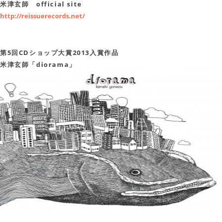
米津玄師 official site
http://reissuerecords.net/
第5回CDショップ大賞2013入賞作品
米津玄師「diorama」