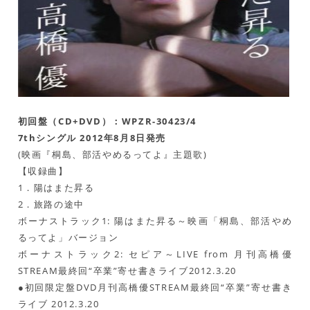
初回盤（CD+DVD）：WPZR-30423/4
7thシングル 2012年8月8日発売
(映画『桐島、部活やめるってよ』主題歌)
【収録曲】
1．陽はまた昇る
2．旅路の途中
ボーナストラック1: 陽はまた昇る～映画「桐島、部活やめ
るってよ」バージョン
ボーナストラック2: セピア～LIVE from 月刊高橋優
STREAM最終回“卒業”寄せ書きライブ2012.3.20
●初回限定盤DVD月刊高橋優STREAM最終回“卒業”寄せ書き
ライブ 2012.3.20