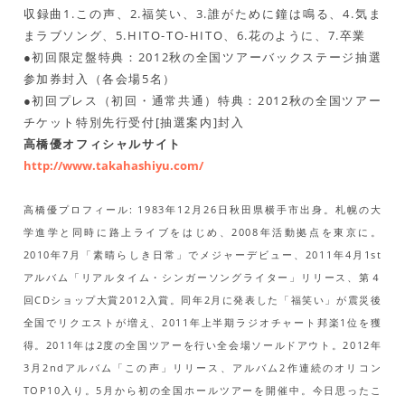
収録曲1.この声、2.福笑い、3.誰がために鐘は鳴る、4.気ま
まラブソング、5.HITO-TO-HITO、6.花のように、7.卒業
●初回限定盤特典：2012秋の全国ツアーバックステージ抽選
参加券封入（各会場5名）
●初回プレス（初回・通常共通）特典：2012秋の全国ツアー
チケット特別先行受付[抽選案内]封入
高橋優オフィシャルサイト
http://www.takahashiyu.com/
高橋優プロフィール: 1983年12月26日秋田県横手市出身。札幌の大
学進学と同時に路上ライブをはじめ、2008年活動拠点を東京に。
2010年7月「素晴らしき日常」でメジャーデビュー、2011年4月1st
アルバム「リアルタイム・シンガーソングライター」リリース、第４
回CDショップ大賞2012入賞。同年2月に発表した「福笑い」が震災後
全国でリクエストが増え、2011年上半期ラジオチャート邦楽1位を獲
得。2011年は2度の全国ツアーを行い全会場ソールドアウト。2012年
3月2ndアルバム「この声」リリース、アルバム2作連続のオリコン
TOP10入り。5月から初の全国ホールツアーを開催中。今日思ったこ