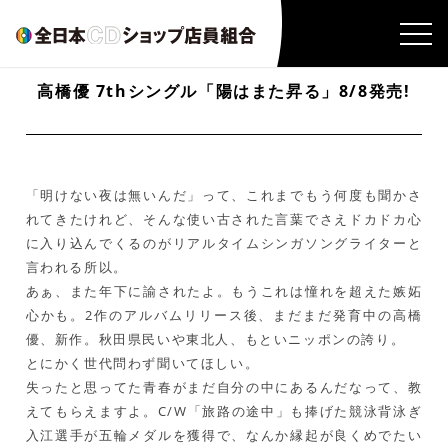
高橋優 7thシングル「陽はまた昇る」8/8発売!
「明けない夜は無いんだ」って、これまでもう何度も聞かさ
れてきたけれど、そんな使い古された言葉でさえドカドカ心
に入り込んでくるのがリアルタイムシンガソングライターと
言われる所以。
あぁ、また年下に諭されたよ。もうこれは憧れを超えた嫉妬
心かも。2作のアルバムリリース後、まだまだ発育中の高橋
優、新作。秋田県民いや東北人、もといニッポンの誇り。
とにかく世代問わず聞いてほしい。
失ったと思ってた青春がまだ自分の中にあるんだなって、教
えてもらえますよ。C/W「旅路の途中」も捧げた競泳背泳ぎ
入江選手が五輪メダルを獲得で、なんか縁起が良くめでたい