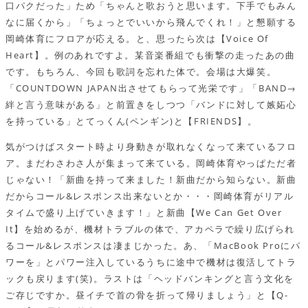
口パクだった」ため「ちゃんと歌おうと思います。下手でもみん
なに届くから」「ちょっとでいいから飛んでくれ！」と懇願する
岡崎体育にフロアが応える。と、思ったら次は【Voice Of
Heart】。例のあれですよ。某音楽番組でも衝撃の走ったあの曲
です。もちろん、今回も歌詞を忘れた体で。会場は大爆笑。
「COUNTDOWN JAPAN出させてもらって光栄です」「BAND→
絆と言う意味がある」と前置きをしつつ「バンドに対して嫉妬心
を持っている」とてっくん(ペンギン)と【FRIENDS】。
気がつけばスタート時より身動きが取れなくなって来ているフロ
ア。まだわさわさ人が集まって来ている。岡崎体育やっぱただ者
じゃない！「新曲を持って来ました！新曲だから知らない。新曲
だからコール&レスポンス出来ないとか・・・岡崎体育がリアル
タイムで盛り上げていきます！」と新曲【We Can Get Over
It】を始めるが、機材トラブルの体で、アカペラで繰り広げられ
るコール&レスポンスは凄まじかった。あ、「MacBook Proにパ
ワーを」とパワー注入しているうちに途中で機材は復活してトラ
ックも戻ります(笑)。ラストは「ヘッドバンキングと言う文化を
ご存じですか。昼イチで首の骨を折って帰りましょう」と【Q-