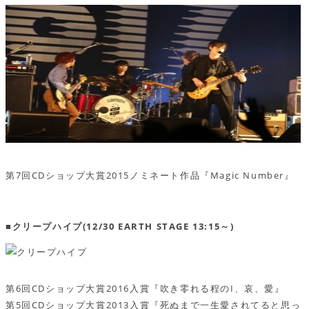
第7回CDショップ大賞2015ノミネート作品『Magic Number』
■クリープハイプ(12/30 EARTH STAGE 13:15～)
第6回CDショップ大賞2016入賞『吹き零れる程のI、哀、愛』
第5回CDショップ大賞2013入賞『死ぬまで一生愛されてると思っ