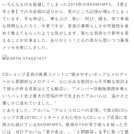
いろんなものを超越してしまった2016年のRADWIMPS。【君と
羊と青】での大合唱の辺りから、実のところ記憶が飛んでしまっ
ています。手を伸ばし、拳を上げ、歌い、叫び、踊る。何て幸福
な時間なんだろう。今更ですが、音楽の素晴らしさや可能性を改
めて教えてもらったような気がします。新たな気持ちで新年を迎
えることが出来ました。ありがとう！と心の底から思いつつ幕張
メッセを後にしました。
CDショップ店員の推薦コメントに“聴きやすいポップなメロディ
ーから変調的なメロディー、心に沁みる歌詞から不可解な歌詞ま
で彼らの作る音楽はとても幅広い。”“メンバー活動無期限休養と
いうバンド史上最大の苦悩の中で生まれたアルバムは、温かさと
優しさに溢れていました。”
とありました。アルバム『アルトコロニーの定理』で第2回CDシ
ョップ大賞2010にノミネートされた頃からCDショップ店員に支
持され続けているRADWIMPS。映画やTVや等で彼らを知った方
には、ぜひアルバム『君の名は。』『人間開花』を手に取って聴