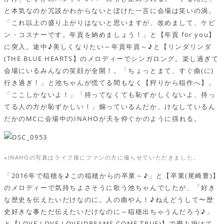
と本気なのか冗談かわからないとぼけた一言に会場は笑いの渦。
「これ以上の盛り上がりはないと思いますが、改めまして、ケビ
ン・コスナーです。年貢を納めましょう！」と【年貢 for you】
に突入。途中♪美しくなりたい～年貢年貢～♪と【リンダリンダ
(THE BLUE HEARTS】のメロディーでシンガロング。楽し過ぎて
会場にいるみんなの笑顔が全開！。「ちょっとまて、すぐ曲(に)
行き過ぎ！」と池ちゃんが慌てる間もなく【狩りから稲作へ】。
「ここしかないよ！」「持ってなくても恥ずかしくないよ、持っ
てる人の方が恥ずかしい！」煽っているんだか、けなしているん
だかのMCに会場中のINAHOが天を仰ぐかのように揺れる。
※INAHOの写真はライブ後にファンの方に撮らせていただきました。
「2016年で稲穂を♪この稲穂からの卒業～♪」と【卒業(尾崎豊)】
のメロディーで気持ちよさそうに歌う池ちゃんでしたが、「好き
な歴史を伝えたいだけなのに。人の曲やん！♪ねえどうして〜歴
史好きな事ただ伝えたいだけなのに～稲穂出ちゃうんだろう♪」
と【LOVE LOVE LOVE(DREAMS COME TRUE)】で畳み掛けて