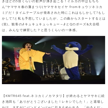
きほどの5倍くらいの歓声が沸き起こる！イルカの中はもちろ
ん“ヤマサキ春の藩まつり(ヤマサキセイヤ fromキュウソネコカ
ミ)”だ！タイムテーブルが発表された時にこれはもしかして?もし
かして?と私も予想していましたが、この曲からスタートするとは
(笑)。観客の♪キュキュキュっキュー～♪とQのポーズ&大合唱
は、みんなで練習した？と思うくらいの一体感。
【KMTR645 feat.ネコカミノカマタリ】が終わるとヤマサキに続
き池田も「ありがとうございました！レキシでした！」と退場し
かけ、さすがにバンドメンバーに引き止められる。「やるんだ」