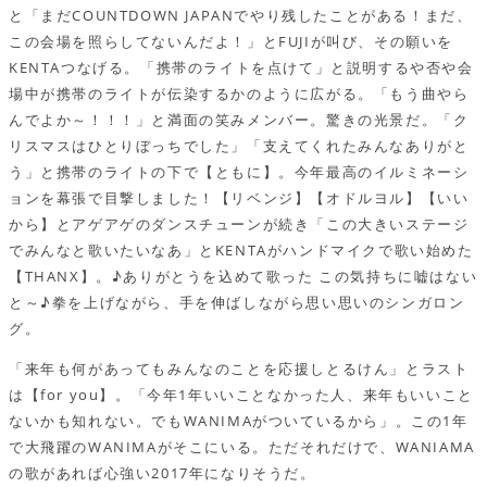
と「まだCOUNTDOWN JAPANでやり残したことがある！まだ、
この会場を照らしてないんだよ！」とFUJIが叫び、その願いを
KENTAつなげる。「携帯のライトを点けて」と説明するや否や会
場中が携帯のライトが伝染するかのように広がる。「もう曲やら
んでよか～！！！」と満面の笑みメンバー。驚きの光景だ。「ク
リスマスはひとりぼっちでした」「支えてくれたみんなありがと
う」と携帯のライトの下で【ともに】。今年最高のイルミネーシ
ョンを幕張で目撃しました！【リベンジ】【オドルヨル】【いい
から】とアゲアゲのダンスチューンが続き「この大きいステージ
でみんなと歌いたいなあ」とKENTAがハンドマイクで歌い始めた
【THANX】。♪ありがとうを込めて歌った この気持ちに嘘はない
と～♪拳を上げながら、手を伸ばしながら思い思いのシンガロン
グ。
「来年も何があってもみんなのことを応援しとるけん」とラスト
は【for you】。「今年1年いいことなかった人、来年もいいこと
ないかも知れない。でもWANIMAがついているから」。この1年
で大飛躍のWANIMAがそこにいる。ただそれだけで、WANIAMA
の歌があれば心強い2017年になりそうだ。