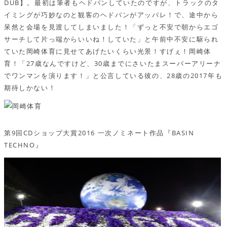
DUB】。最初は筆者もヘドバンしていたのですが、トラックのタ
イミングが巧妙なのと観客のヘドバンがアッパレ！で、途中から
呆然と会場を見渡してしまいました！「ずっと不安で朝からエゴ
サーチして片っ端からいいね！していた」と午前中不安に駆られ
ていた岡崎体育に見せてあげたいくらい光景！すげぇ！岡崎体
育！「27歳なんですけど、30歳までにさいたまスーパーアリーナ
でワンマンを演ります！」と公言している彼の、28歳の2017年も
期待しかない！
第9回CDショップ大賞2016 一次ノミネート作品『BASIN
TECHNO』