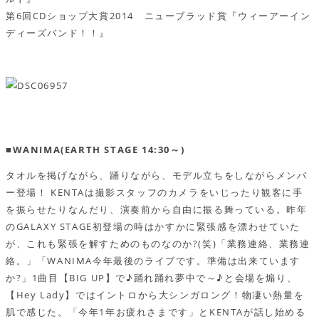
第6回CDショップ大賞2014 ニューブラッド賞『ウィーアーイン
ディーズバンド！！』
■WANIMA(EARTH STAGE 14:30～)
タオルを掲げながら、踊りながら、モデル立ちをしながらメンバ
ー登場！ KENTAは撮影スタッフのカメラをいじったり観客に手
を振らせたりなんだり、演奏前から自由に振る舞っている。昨年
のGALAXY STAGE初登場の時はかすかに緊張感を漂わせていた
が、これも緊張を解すためのものなのか?(笑)「業務連絡、業務連
絡。」「WANIMA今年最後のライブです。準備は出来ています
か?」1曲目【BIG UP】で♪踊れ踊れ夢中で～♪と会場を煽り、
【Hey Lady】ではイントロから大シンガロング！物凄い熱量を
肌で感じた。「今年1年お疲れさまです」とKENTAが話し始める