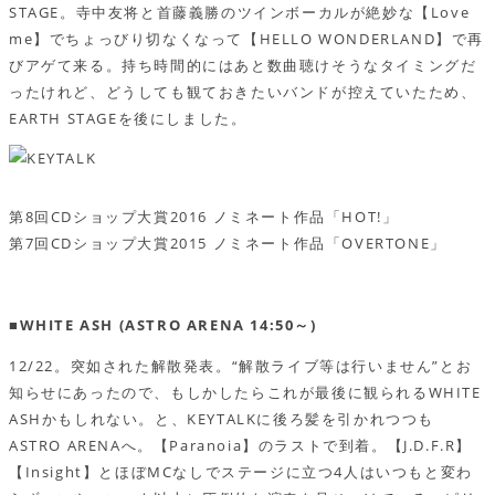
STAGE。寺中友将と首藤義勝のツインボーカルが絶妙な【Love
me】でちょっびり切なくなって【HELLO WONDERLAND】で再
びアゲて来る。持ち時間的にはあと数曲聴けそうなタイミングだ
ったけれど、どうしても観ておきたいバンドが控えていたため、
EARTH STAGEを後にしました。
第8回CDショップ大賞2016 ノミネート作品「HOT!」
第7回CDショップ大賞2015 ノミネート作品「OVERTONE」
■WHITE ASH (ASTRO ARENA 14:50～)
12/22。突如された解散発表。“解散ライブ等は行いません”とお
知らせにあったので、もしかしたらこれが最後に観られるWHITE
ASHかもしれない。と、KEYTALKに後ろ髪を引かれつつも
ASTRO ARENAへ。【Paranoia】のラストで到着。【J.D.F.R】
【Insight】とほぼMCなしでステージに立つ4人はいつもと変わ