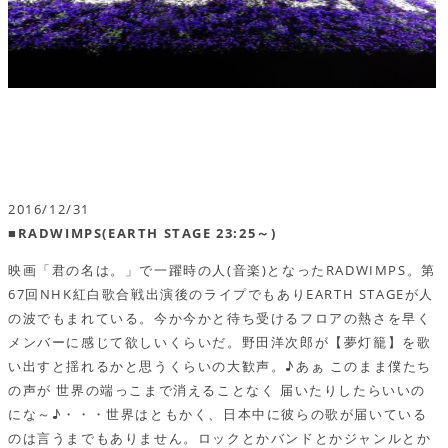
2016/12/31
■RADWIMPS(EARTH STAGE 23:25～)
映画「君の名は。」で一躍時の人(音楽)となったRADWIMPS。第
67回NHK紅白歌合戦出演後のライプでもありEARTH STAGEが人
の波でもまれている。今か今かと待ち受けるフロアの熱さを早く
メンバーに感じて欲しいくらいだ。野田洋次郎が【夢灯籠】を歌
い出すと揺れるかと思うくらいの大歓声。♪あぁ このまま僕たち
の声が 世界の端っこまで消えることなく 届いたりしたらいいの
にな～♪・・・世界はともかく、日本中に彼らの歌が届いている
のは言うまでもありません。ロックとかバンドとかジャンルとか