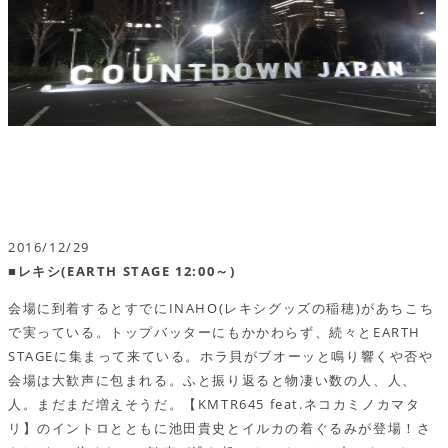
2016/12/29
■レキシ(EARTH STAGE 12:00～)
会場に到着するとすでにINAHO(レキシグッズの稲穂)があちこち
で実っている。トップバッターにもかかわらず、続々とEARTH
STAGEに集まって来ている。ホラ貝がブオーッと鳴り響くや否や
会場は大歓声に包まれる。ふと振り返ると物凄い数の人、人、
人。まだまだ増えそうだ。【KMTR645 feat.ネコカミノカマタ
リ】のイントロとともに池田貴史とイルカの着ぐるみが登場！さ