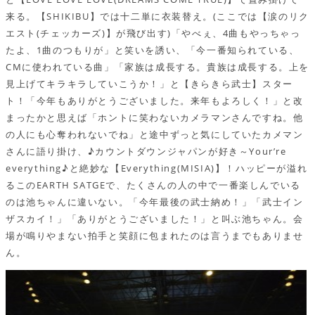
来る。【SHIKIBU】では十二単に衣装替え。(ここでは【涙のリク
エスト(チェッカーズ)】が飛び出す)「やべぇ、4曲もやっちゃっ
たよ、1曲のつもりが」と笑いを誘い、「今一番知られている、
CMに使われている曲」「家族は成長する。貴族は成長する。上を
見上げてキラキラしていこうか！」と【きらきら武士】スター
ト！「今年もありがとうございました。来年もよろしく！」と改
まったかと思えば「ホントに笑わないカメラマンさんですね。他
の人にも心奪われないでね」と途中ずっと気にしていたカメマン
さんに語り掛け、♪カウントダウンジャパンが好き～Your’re
everything♪と絶妙な【Everything(MISIA)】！ハッピーが溢れ
るこのEARTH SATGEで、たくさんの人の中で一番楽しんでいる
のは池ちゃんに違いない。「今年最後の武士納め！」「武士イン
ザスカイ！」「ありがとうございました！」と叫ぶ池ちゃん。会
場が鳴りやまない拍手と笑顔に包まれたのは言うまでもありませ
ん。