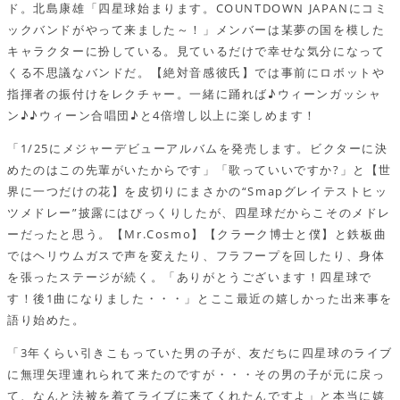
ド。北島康雄「四星球始まります。COUNTDOWN JAPANにコミ
ックバンドがやって来ました～！」メンバーは某夢の国を模した
キャラクターに扮している。見ているだけで幸せな気分になって
くる不思議なバンドだ。【絶対音感彼氏】では事前にロボットや
指揮者の振付けをレクチャー。一緒に踊れば♪ウィーンガッシャ
ン♪♪ウィーン合唱団♪と4倍増し以上に楽しめます！
「1/25にメジャーデビューアルバムを発売します。ビクターに決
めたのはこの先輩がいたからです」「歌っていいですか?」と【世
界に一つだけの花】を皮切りにまさかの“Smapグレイテストヒッ
ツメドレー”披露にはびっくりしたが、四星球だからこそのメドレ
ーだったと思う。【Mr.Cosmo】【クラーク博士と僕】と鉄板曲
ではヘリウムガスで声を変えたり、フラフープを回したり、身体
を張ったステージが続く。「ありがとうございます！四星球で
す！後1曲になりました・・・」とここ最近の嬉しかった出来事を
語り始めた。
「3年くらい引きこもっていた男の子が、友だちに四星球のライブ
に無理矢理連れられて来たのですが・・・その男の子が元に戻っ
て、なんと法被を着てライブに来てくれたんですよ」と本当に嬉