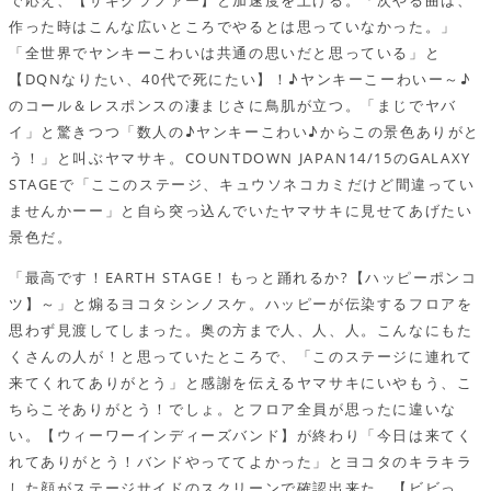
作った時はこんな広いところでやるとは思っていなかった。」
「全世界でヤンキーこわいは共通の思いだと思っている」と
【DQNなりたい、40代で死にたい】！♪ヤンキーこーわいー～♪
のコール＆レスポンスの凄まじさに鳥肌が立つ。「まじでヤバ
イ」と驚きつつ「数人の♪ヤンキーこわい♪からこの景色ありがと
う！」と叫ぶヤマサキ。COUNTDOWN JAPAN14/15のGALAXY
STAGEで「ここのステージ、キュウソネコカミだけど間違ってい
ませんかーー」と自ら突っ込んでいたヤマサキに見せてあげたい
景色だ。
「最高です！EARTH STAGE！もっと踊れるか?【ハッピーポンコ
ツ】～」と煽るヨコタシンノスケ。ハッピーが伝染するフロアを
思わず見渡してしまった。奥の方まで人、人、人。こんなにもた
くさんの人が！と思っていたところで、「このステージに連れて
来てくれてありがとう」と感謝を伝えるヤマサキにいやもう、こ
ちらこそありがとう！でしょ。とフロア全員が思ったに違いな
い。【ウィーワーインディーズバンド】が終わり「今日は来てく
れてありがとう！バンドやっててよかった」とヨコタのキラキラ
した顔がステージサイドのスクリーンで確認出来た。【ビビっ