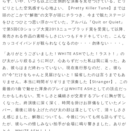
らず、いや、いつも以上に圧倒的な演奏を見せつけている。ピリ
ピリとした空気感すら心地よい。【Pretty Killer Tune】までは
頭のどこかで“解散”の文字が頭にチラつき、今まで観たステージ
をひとつひとつ思い浮かべていた。アルバム『Quit or Quiet』
で第5回CDショップ大賞2013ニューブラッド賞を受賞して以降、
発売される作品の素晴らしさにいつもドキドキしていた。こんな
カッコイイバンドが観られなくなるのか・・・勿体ない・・・。
「ありがとうございました！WHITE ASHでした！ラスト！」の
び太がふり絞るように叫び、心あらずだった私は我に返った。あ
あ、彼らはまだ終わっていない。現在進行形なのだ、と。彼ら
の“今”だけをちゃんと見届けないと！猛省したのは言うまでもあ
りません。本当に時間ギリギリまで演奏した【Stranger】。この
最後の1曲で魅せた渾身のプレイはWHITE ASHとしての頂点だっ
たかもしれない。荒々しさと繊細さが交差するプレイに胸が苦し
くなった。終演後に深く深く、時間を掛けお辞儀をしていたメン
バー。最後に頭を上げたのび太の顔は凜としていて、清々しささ
え感じました。解散についても、今後についても何も語らずでし
たが、彼らへの惜しみない拍手が会場に鳴り響きました。ありが
とう、WHITE ASH！！！