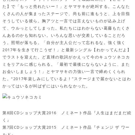
た】で「もっと売れたいー！」とヤマサキが絶叫する。こんなた
くさんの人が集まったステージで、尚も前に進もうと、上を目指
そうしている彼ら。胸アツと一言では言えないものが込み上げ
て、ウルっとしてしまった。私たちにはわからない葛藤もたくさ
んあるのかも知れない。いろんな思いが交差していることだろ
う。照明が落ちる。「自分が主人公だって忘れるな。強く強く
2017年を生きて行こうぜ！」と最新シングル【わかってんだよ】
でラストを迎えた。ど直球の歌詞がかえって今のキュウソネコカ
ミをリアルに感じられる。「最初で最後にならないように、また
お会いしましょう！」とヤマサキの力強い一言で締めくくられ
た。“2017年楽しみにしているよ！”ステージまで届かないとはわ
かってはいるが叫ばずにはいられなかった。
第8回CDショップ大賞2016 ノミネート作品『人生はまだまだ続
く』
第7回CDショップ大賞2015 ノミネート作品『チェンジ ザ ワー
ルド』