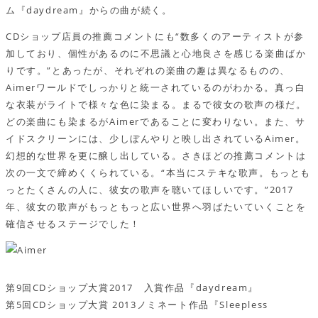
ム『daydream』からの曲が続く。
CDショップ店員の推薦コメントにも“数多くのアーティストが参
加しており、個性があるのに不思議と心地良さを感じる楽曲ばか
りです。”とあったが、それぞれの楽曲の趣は異なるものの、
Aimerワールドでしっかりと統一されているのがわかる。真っ白
な衣装がライトで様々な色に染まる。まるで彼女の歌声の様だ。
どの楽曲にも染まるがAimerであることに変わりない。また、サ
イドスクリーンには、少しぼんやりと映し出されているAimer。
幻想的な世界を更に醸し出している。さきほどの推薦コメントは
次の一文で締めくくられている。“本当にステキな歌声。もっとも
っとたくさんの人に、彼女の歌声を聴いてほしいです。”2017
年、彼女の歌声がもっともっと広い世界へ羽ばたいていくことを
確信させるステージでした！
第9回CDショップ大賞2017 入賞作品『daydream』
第5回CDショップ大賞 2013ノミネート作品『Sleepless