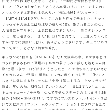
に浸りつつ転換から見守ることに。「一瞬だけ音合わせやりま
す」と【良いDJ】からの「そろそろ本気のリハしたいですよね」
とキュウソでは定番の本気のリハ【俺は地球】がスタート！
「EARTH STAGEで演りたくてこの曲を持って来ました」とヤマ
サキセイヤの頭上には地球型の被り物(笑)。途切れることのない
入場者にヤマサキは「全員に見せてあげたい」、ヨコタシンノス
ケは「嬉し過ぎる」「また1回はけて全員でわーっと迎えてくれま
すか?すでにお腹いっぱい。ありがとうございます。キュウソネコ
カミです！」とかなり興奮気味だ。
キュウソの1曲目も【KMTR645】だ！大歓声の中、ヤマサキとヨ
コタに付き添われて登場のイルカの着ぐるみに誰しも池ちゃん降
臨?と思いきや、曲が始まろうとしたところで池ちゃんはちいさな
イルカちゃんで登場！ 最初のイルカの着ぐるみを見て「誰?」と
しきりに気にする池ちゃんに「中身は気にするな」とヤマサキが
応え、笑いの渦。期待はしていたけれど、1日に2度も♪キュキュ
キュっキュー～♪を体験！なんて幸せなステージのはじまり！2曲
目の【MEGA SHAKE IT !】ですでにフルスロットル！イントロだ
けで大歓声の【ファントムヴァイブレーション】にフロアも全力
で応え、【サギグラファー】と加速度を上げる。「次やる曲は、