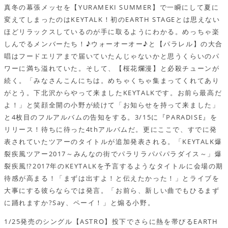
真冬の幕張メッセを【YURAMEKI SUMMER】で一瞬にして夏に
変えてしまったのはKEYTALK！初のEARTH STAGEとは思えない
ほどリラックスしているのが手に取るようにわかる。めっちゃ楽
しんでるメンバーたち！♪ウォーオーオー♪と【パラレル】の大合
唱はフードエリアまで届いていたんじゃないかと思うくらいのパ
ワーに満ち溢れていた。そして、【桜花爛漫】と必殺チューンが
続く。「みなさんこんにちは。めちゃくちゃ集まってくれてあり
がとう。下北沢からやって来ましたKEYTALKです。お前ら最高だ
よ！」と笑顔全開の小野が続けて「お知らせを持って来ました」
と4枚目のフルアルバムの告知をする。3/15に『PARADISE』を
リリース！待ちに待った4thアルバムだ。更にここで、すでに発
表されていたツアーのタイトルが追加発表される。「KEYTALK爆
裂疾風ツアー2017～みんなの街でパラリラパパパラダイス～」爆
裂疾風!?2017年のKEYTALKを予言するようなタイトルに会場の期
待感が高まる！「まずは出すよ！と伝えたかった！」とライブを
大事にする彼らならでは発言。「お前ら、新しい曲でもひるまず
に踊れますか?Say、ペーイ！」と煽る小野。
1/25発売のシングル【ASTRO】投下でさらに熱を帯びるEARTH