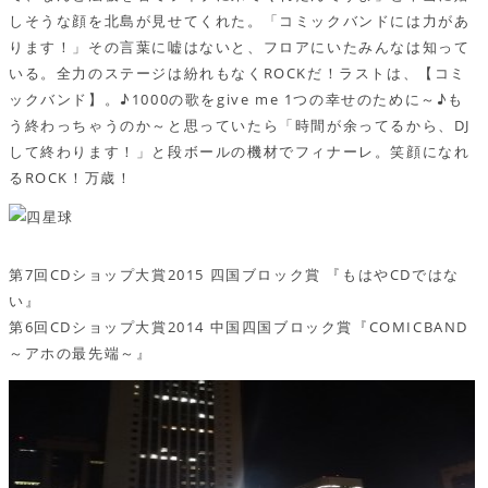
しそうな顔を北島が見せてくれた。「コミックバンドには力があ
ります！」その言葉に嘘はないと、フロアにいたみんなは知って
いる。全力のステージは紛れもなくROCKだ！ラストは、【コミ
ックバンド】。♪1000の歌をgive me 1つの幸せのために～♪も
う終わっちゃうのか～と思っていたら「時間が余ってるから、DJ
して終わります！」と段ボールの機材でフィナーレ。笑顔になれ
るROCK！万歳！
第7回CDショップ大賞2015 四国ブロック賞 『もはやCDではな
い』
第6回CDショップ大賞2014 中国四国ブロック賞『COMICBAND
～アホの最先端～』