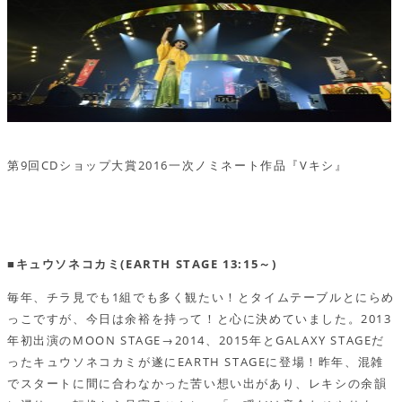
第9回CDショップ大賞2016一次ノミネート作品『Vキシ』
■キュウソネコカミ(EARTH STAGE 13:15～)
毎年、チラ見でも1組でも多く観たい！とタイムテーブルとにらめ
っこですが、今日は余裕を持って！と心に決めていました。2013
年初出演のMOON STAGE→2014、2015年とGALAXY STAGEだ
ったキュウソネコカミが遂にEARTH STAGEに登場！昨年、混雑
でスタートに間に合わなかった苦い想い出があり、レキシの余韻