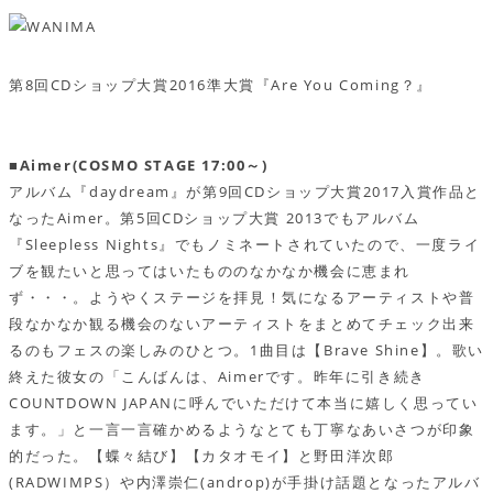
第8回CDショップ大賞2016準大賞『Are You Coming？』
■Aimer(COSMO STAGE 17:00～)
アルバム『daydream』が第9回CDショップ大賞2017入賞作品と
なったAimer。第5回CDショップ大賞 2013でもアルバム
『Sleepless Nights』でもノミネートされていたので、一度ライ
ブを観たいと思ってはいたもののなかなか機会に恵まれ
ず・・・。ようやくステージを拝見！気になるアーティストや普
段なかなか観る機会のないアーティストをまとめてチェック出来
るのもフェスの楽しみのひとつ。1曲目は【Brave Shine】。歌い
終えた彼女の「こんばんは、Aimerです。昨年に引き続き
COUNTDOWN JAPANに呼んでいただけて本当に嬉しく思ってい
ます。」と一言一言確かめるようなとても丁寧なあいさつが印象
的だった。【蝶々結び】【カタオモイ】と野田洋次郎
(RADWIMPS）や内澤崇仁(androp)が手掛け話題となったアルバ