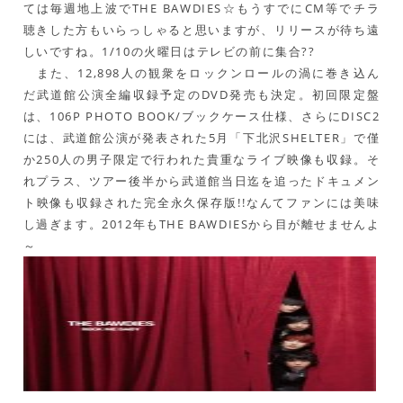
ては毎週地上波でTHE BAWDIES☆もうすでにCM等でチラ
聴きした方もいらっしゃると思いますが、リリースが待ち遠
しいですね。1/10の火曜日はテレビの前に集合??
また、12,898人の観衆をロックンロールの渦に巻き込ん
だ武道館公演全編収録予定のDVD発売も決定。初回限定盤
は、106P PHOTO BOOK/ブックケース仕様、さらにDISC2
には、武道館公演が発表された5月「下北沢SHELTER」で僅
か250人の男子限定で行われた貴重なライブ映像も収録。そ
れプラス、ツアー後半から武道館当日迄を追ったドキュメン
ト映像も収録された完全永久保存版!!なんてファンには美味
し過ぎます。2012年もTHE BAWDIESから目が離せませんよ
～