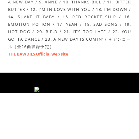
A NEW DAY / 9. ANNE / 10. THANKS BILL / 11. BITTER
BUTTER / 12. I’M IN LOVE WITH YOU / 13. I’M DOWN /
14. SHAKE IT BABY / 15. RED ROCKET SHIP / 16.
EMOTION POTION / 17. YEAH / 18. SAD SONG / 19.
HOT DOG / 20. B.P.B / 21. IT’S TOO LATE / 22. YOU
GOTTA DANCE / 23. A NEW DAY IS COMIN’ / ＋アンコー
ル（全26曲収録予定）
THE BAWDIES Official web site
Copyright ®2010 全日本CDショップ店員組合