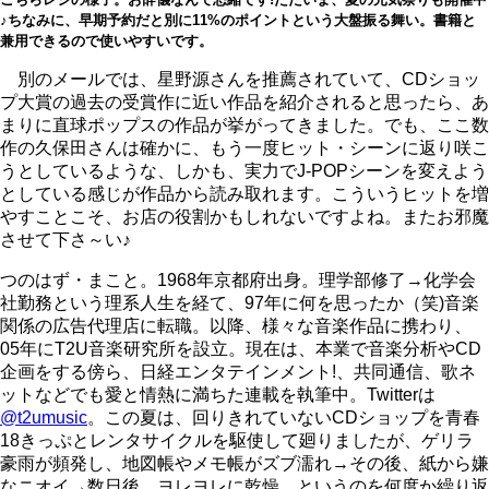
♪ちなみに、早期予約だと別に11%のポイントという大盤振る舞い。書籍と
兼用できるので使いやすいです。
別のメールでは、星野源さんを推薦されていて、CDショッ
プ大賞の過去の受賞作に近い作品を紹介されると思ったら、あ
まりに直球ポップスの作品が挙がってきました。でも、ここ数
作の久保田さんは確かに、もう一度ヒット・シーンに返り咲こ
うとしているような、しかも、実力でJ-POPシーンを変えよう
としている感じが作品から読み取れます。こういうヒットを増
やすことこそ、お店の役割かもしれないですよね。またお邪魔
させて下さ～い♪
つのはず・まこと。1968年京都府出身。理学部修了→化学会
社勤務という理系人生を経て、97年に何を思ったか（笑)音楽
関係の広告代理店に転職。以降、様々な音楽作品に携わり、
05年にT2U音楽研究所を設立。現在は、本業で音楽分析やCD
企画をする傍ら、日経エンタテインメント!、共同通信、歌ネ
ットなどでも愛と情熱に満ちた連載を執筆中。Twitterは
@t2umusic
。この夏は、回りきれていないCDショップを青春
18きっぷとレンタサイクルを駆使して廻りましたが、ゲリラ
豪雨が頻発し、地図帳やメモ帳がズブ濡れ→その後、紙から嫌
なニオイ→数日後、ヨレヨレに乾燥、というのを何度か繰り返