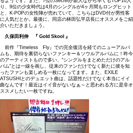
るようです。また、7位のSecretが新人ながら早くもTOP10入
り、9位の少女時代は4月のシングルが4ヶ月間もロングヒット
と、K-POPの女性陣が売れていて、こちらはDVD付が男性客
に人気だとか。最後に、同店の林田弘平店長にオススメをご紹
介いただきましょう。
久保田利伸 『 Gold Skool 』
前作『Timeless Fly』での完全復活を経てのニューアルバ
ムも、期待を裏切らないファンキー＆ソウルアルバムに！昨今
のアーティストもので多い、“シングルをまとめただけのアル
バム”とは一線を画し、従来のファンだけでなく新たに彼を知
ったファンも楽しめる一枚になってます。また、EXILE
ATSUSHIとのデュエット曲は、話題性だけでなく本当にイイ
曲なんです！最近はイイ音がないなぁ～と思われる方に是非オ
ススメしたい一枚ですね。