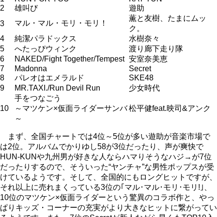
2
雄叫び
遊助
薫と友樹、たまにムッ
マル・マル・モリ・モリ！
3
ク。
4
純潔パラドックス
水樹奈々
5
へたっぴウィンク
渡り廊下走り隊
6
NAKED/Fight Together/Tempest
安室奈美恵
7
Madonna
Secret
8
パレオはエメラルド
SKE48
9
MR.TAXI./Run Devil Run
少女時代
手をつなごう
10
～マツケン×仮面ライダーサンバ
松平健feat.映司&アンク
～
まず、全国チャートでは4位～5位が多い遊助が音楽市場で
は2位。アルバムでかりゆし58が3位だったり、声が爽快で
HUN-KUNや九州男が好きな人ならハマりそうなハジ→が7位
だったりするので、そういった“ヤンチャ”な男性ポップスが受
けているようです。そして、全国的にもロングヒットですが、
それ以上に売れまくっている3位の｢マル･マル･モリ･モリ!｣、
10位のマツケン×仮面ライダーという驚異のコラボ作と、やっ
ぱりキッズ・コーナーの充実がより大きなヒットに繋がってい