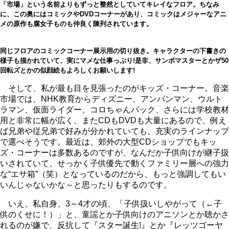
「市場」という名前よりもずっと整然としていてキレイなフロア。ちなみ
に、この奥にはコミックやDVDコーナーがあり、コミックはメジャーなアニ
メの原作も腐女子ものも仲良く陳列されています。
同じフロアのコミックコーナー展示用の切り抜き。キャラクターの下書きの
様子も描かれていて、実にマメな仕事っぷり!是非、サンボマスターとかザ50
回転ズとかの似顔絵もよろしくお願いします!
そして、私が最も目を見張ったのがキッズ・コーナー。音楽
市場では、NHK教育からディズニー、アンパンマン、ウルト
ラマン、仮面ライダー、コロちゃんパック、さらには学校教材
用と非常に幅が広く、またCDもDVDも大量にあるので、例え
ば兄弟や従兄弟で好みが分かれていても、充実のラインナップ
で選べそうです。最近は、郊外の大型CDショップでもキッ
ズ・コーナーは多数あるのですが、なんだか子供向けが継子扱
いされていて、せっかく子供優先で動くファミリー層への強力
な“エサ箱”（笑）となっているのだから、もっと強調してもい
いんじゃないかな～と思ったりもするのです。
いえ、私自身、3～4才の頃、「子供扱いしやがって（←子
供のくせに！）」と、童謡とか子供向けのアニソンとか聴かさ
れるのが嫌で、反抗して『スター誕生!』とか『レッツゴーヤ