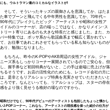
にも、ウルトラマン達のコミカルなイラストが!
そして、そういったキッズの親御さんを意識してか、はたま
た車でブーンと飛んでくる中年男性を意識してか、70年代～
90年代にブレイクしたビッグ・アーティストや昭和の女性ア
イドルのコーナーが、店の端っこではなく、かなりメイン･ス
トリート寄りにあるのも大きな特長だと感じました。また、カ
バー特集では、ボッサ系から歌謡曲系まで幅広く置かれてい
て、お仕事であれこれさせてもらっている私も知らないものが
あり、勉強になりました。
もちろん、昨今のK-POPやAKB周辺の女性アイドル、ジャ
ニーズ系もしっかりコーナー展開されているのでご安心を。但
し、握手券など初回特典がないと、この手は途端に売上げが落
ちるそうです。お店の活性化のためにも、レコード会社の方に
は、是非ともリアルショップ特典を充実させていただきたいと
ころです。なんといっても、リアルショップは、スターの存在
感をより強く見せうる格好の場なのですから。
昭和だけでなく、90年代デビューのアーティストも包括したちょっと懐かし
いJ-POPコーナー。これなら、アーティストの現役感を保った紹介の仕方が