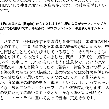
ためて思った次第です。ともあれ先月から今月にかけて、
HMVとして生まれ変わるお店も多いので、今後も応援したい
です♪
１Fの本屋さん（Begin）からも入れますが、2Fの入口がサーフショップみ
たいで心地良いです。ちなみに、M2Fのランチ&ケーキ屋さんもオシャレ
～。
さてさて、今回紹介する学園通り音楽市場は、姫路市の郊外
なのですが、世界遺産である姫路城の観光客が多いからか、中
心街はどことなくのんびりしている感じで、その郊外はさらに
輪をかけて、ゆったりしていました。関西エリアでは「姫路ナ
ンバーの車には（ぶつからないよう）注意やで」というのが、
暗黙のルールだと聞きましたが（苦笑）、街自体はいつ行って
も海の街ならではの爽快感と、山の街ならではの郷愁を併せ持
つ素敵な所だと思います。そんなのんびりとした街並みから
か、音楽市場の建物の中も「市場」というより、とってもキレ
イな「故郷アンテナ・ショップ」に近い雰囲気があります。店
の奥に萌え度の高いコミックとか、かなり際どいDVDとか
も、ニュートラルに置いてあって普通に買えそうです。