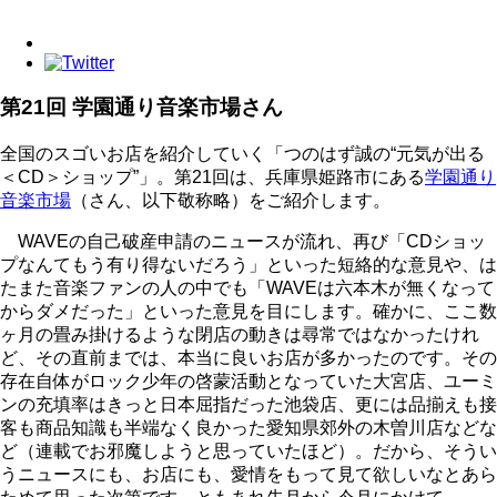
第21回 学園通り音楽市場さん
全国のスゴいお店を紹介していく「つのはず誠の“元気が出る
＜CD＞ショップ”」。第21回は、兵庫県姫路市にある
学園通り
音楽市場
（さん、以下敬称略）をご紹介します。
WAVEの自己破産申請のニュースが流れ、再び「CDショッ
プなんてもう有り得ないだろう」といった短絡的な意見や、は
たまた音楽ファンの人の中でも「WAVEは六本木が無くなって
からダメだった」といった意見を目にします。確かに、ここ数
ヶ月の畳み掛けるような閉店の動きは尋常ではなかったけれ
ど、その直前までは、本当に良いお店が多かったのです。その
存在自体がロック少年の啓蒙活動となっていた大宮店、ユーミ
ンの充填率はきっと日本屈指だった池袋店、更には品揃えも接
客も商品知識も半端なく良かった愛知県郊外の木曽川店などな
ど（連載でお邪魔しようと思っていたほど）。だから、そうい
うニュースにも、お店にも、愛情をもって見て欲しいなとあら