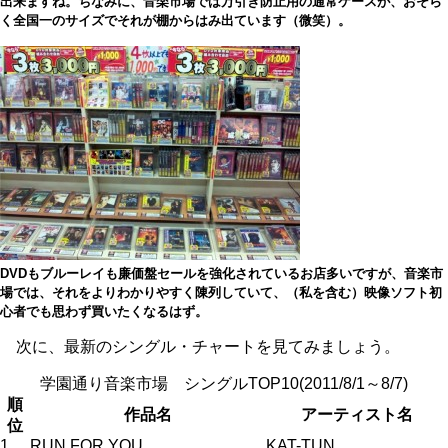
出来ますね。ちなみに、音楽市場では万引き防止用の通常ケースが、おそら
く全国一のサイズでそれが棚からはみ出ています（微笑）。
DVDもブルーレイも廉価盤セールを強化されているお店多いですが、音楽市
場では、それをよりわかりやすく陳列していて、（私を含む）映像ソフト初
心者でも思わず買いたくなるはず。
次に、最新のシングル・チャートを見てみましょう。
学園通り音楽市場 シングルTOP10(2011/8/1～8/7)
順
作品名
アーティスト名
位
1
RUN FOR YOU
KAT-TUN