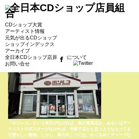
第28回 細川蓄音器店さん
CDショップ大賞
全国のスゴいお店を紹介していく「つのはず誠の“元
アーティスト情報
気が出る＜CD＞ショップ”」。第28回は、秋田市の
細
元気が出るCDショップ
川蓄音器店
（さん、以下敬称を略し、便宜上「細川レ
ショップインデックス
コード店」と呼びます）をご紹介します。
アーカイブ
全日本CDショップ店員組合について
お問い合せ
「ホソレコ」という表示がなければ、街の電器店か、あるいはアー
ティストのポスターがなければ、洋菓子店かと思うようなとっても
可愛らしい建物。しかし、扉の向こうには、めくるめくディープな