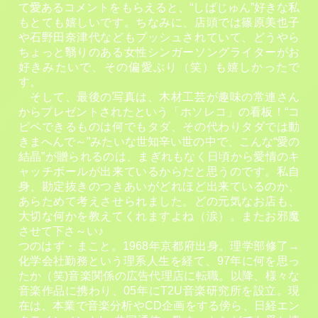
て愛あるコメントをもらえると、“しばじゅん”好きな私
もとても嬉しいです。ちなみに、店頭では篠原美也子
や石野田奈津代などもプッシュされていて、どうやら
ちょっと翳りのある女性シンガーソングライターがお
好きみたいで、その偏愛ぶり（笑）も嬉しかったで
す。
そして、最後の写真は、木材工芸が趣味の常連さん
からプレゼントされたという「ホソレコ」の看板！“コ
ピペできるものは何でもタダ、その代わりタダでは動
きまへんで～”みたいな世知辛い世の中で、こんな“愛の
結晶”が贈られるのは、まぎれもなく日頃から愛情のキ
ャッチボールが出来ているからだと思うのです。私自
身、勘定抜きのつきあいがどれほど出来ているのか、
あらためて考えさせられました。どの元気なお店も、
大切な何かを教えてくれますよね（涙）。またお邪魔
させて下さ～い♪
つのはず・まこと。1968年京都府出身。理学部修了→
化学会社勤務という理系人生を経て、97年に何を思っ
たか（笑)音楽関係の広告代理店に転職。以降、様々な
音楽作品に携わり、05年にT2U音楽研究所を設立。現
在は、本業で音楽分析やCD企画をする傍ら、日経エン