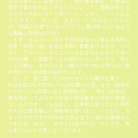
うな可愛らしい店構えと、「細川蓄音器店」と極太の
黒字で書かれたおどろおどろしい（？）看板が何とも
ミスマッチなレコード店でした。しかし、いったん入
ってみると、そこは、まさに（いろんなジャンル
の）“音楽の天使”たちがフワフワと飛び回っているよう
な素敵な空間なのです。
まず、なんといっても予想をはるかに超える演歌の
在庫！演歌に強いお店は全国に多数ありますが、シン
グル、アルバム、オムニバスなどきちんと分けて並べ
られた棚、人気歌手ごとの細かいインデックス、何よ
りどの棚も、そのほどよい棚のスキマから明らかに毎
日売れている活気が溢れています。
そして、更に驚いたのがカセットの膨大な量で、こ
れは全国でもTOP5レベルの在庫だと思います（面積当
たりだったら間違いなく全国No.1!!）。考えてみれば、
東北地方ってカラオケ文化や歌謡教室が非常に発達し
ているのです。（ちなみに、以前私が習っていた詩吟
の人口は東京都より福島県が多いほど。）だから、カ
セットやカラオケDVDを充実させているのも納得なん
ですよね。ゆえに、自ずとお店の中の「テイチク」率
も全ジャンルで高くなっています。