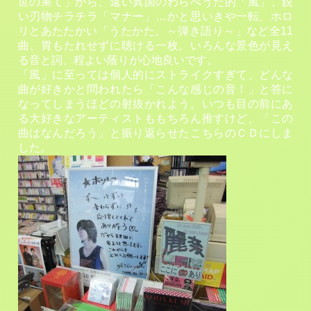
世の果て」から、遠い異国のわらべうた的「風」、鋭
い刃物チラチラ「マナー」…かと思いきや一転、ホロ
リとあたたかい「うたかた。～弾き語り～」など全11
曲、胃もたれせずに聴ける一枚。いろんな景色が見え
る音と詞、程よい蔭りが心地良いです。
「風」に至っては個人的にストライクすぎて、どんな
曲が好きかと問われたら「こんな感じの音！」と答に
なってしまうほどの射抜かれよう。いつも目の前にあ
る大好きなアーティストももちろん推すけど、「この
曲はなんだろう」と振り返らせたこちらのＣＤにしま
した。