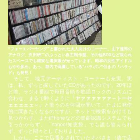
“フォーエバーヤング”と書かれた大人向けのコーナー。山下達郎の
アナログ、沢田研二のぶっとい自主制作盤、その他BOXなど限られ
たスペースでも確実な選択眼が光っています。昭和の女性アイドル
もやや多め。あっ、都内で高騰している“ハラボン”付きの『ハラッ
ド』も発見！
そして、地元アーティスト・コーナーも充実。実
は、私、ずっと探していたCDがあったのです。20年ほ
ど前、ラジオ番組で秋田音頭を歌謡ロックのリズムに
合わせ、まるで呻くように
「ヤァァァァァァ～トーセ
ェェェェェ～」
と歌うのを何回か聞いて、たまに発作
的に聞きたくなるのですが、ネットで検索をかけても
見つからず、またiPhoneなどの楽曲認識システムでも
引っかからず、「Yahoo!知恵袋」でも誰も答えられ
ず、ずっと悶々としておりました。
しかし、ここで店番をされていたオバさま（後で店