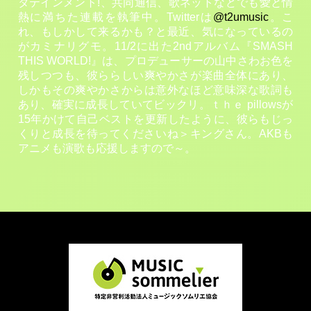
タテインメント!、共同通信、歌ネットなどでも愛と情
熱に満ちた連載を執筆中。Twitterは
@t2umusic
。こ
れ、もしかして来るかも？と最近、気になっているの
がカミナリグモ。11/2に出た2ndアルバム『SMASH
THIS WORLD!』は、プロデューサーの山中さわお色を
残しつつも、彼ららしい爽やかさが楽曲全体にあり、
しかもその爽やかさからは意外なほど意味深な歌詞も
あり、確実に成長していてビックリ。ｔｈｅ pillowsが
15年かけて自己ベストを更新したように、彼らもじっ
くりと成長を待ってくださいね＞キングさん。AKBも
アニメも演歌も応援しますので～。