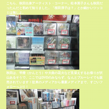
こちら、秋田出身アーティスト・コーナー。松本英子さんも秋田だ
ったんだと初めて知りました。「桜田淳子は？」とか細かいツッコ
ミは無しよ。
秋田は、竿燈（かんとう）や大曲の花火など見栄えするお祭りが沢
山あるそうで、ここではDVDのみならず、なんとブルーレイでも販
売されています！従来のメディアから最新メディアまで、すごいフ
ォローっぷり！