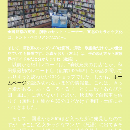
全国屈指の充実、演歌カセット・コーナー。東北のカラオケ文化
は、ドント・ペロリアンだごど～。
そして、演歌系のシングルCDは面陳。演歌・歌謡曲だけでこの量は
見ていても快感です。水森かおり（左上）は、手の添え方から演歌
界のアイドルだと分かりますね（微笑）。
以前から細川レコードは、“演歌充実のお店”とか、秋
田県最初のレコード店（創業1925年!!）とか話を聞いて
おりずっと訪ねたいCDショップでした。しかも、
ホー
ムページ
の読み切れないほどの情報量。これは、きっ
と愛がある、あ・る・る・る（←とくこby「あらびき
団」風に）に違いない！と思い、秋田駅で自転車を借
りて（無料！）駅から30分ほどかけて港町・土崎にや
ってきました。
そして、国道から20mほど入った所に発見したので
すが、そこは“乙女チックなマンガ”（死語）に出てきそ