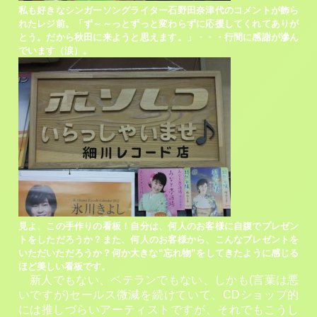
私も好きなシンガーソングライター石野田奈津代のコメントが飾ら
れたレジ前。「ず～～っとずっと変わらずに応援してくれてありが
とう。だから秋田に来ようと思えます。」・・・行間に感謝が滲ん
でいます（涙）。
見よ、この手作りの看板！自分は、何人のお客様に自腹でプレゼン
トをしただろうか？また、何人のお客様から、こんなプレゼントを
いただいただろうか？何か大きな“忘れ物”をしてきたように感じる
ほど美しい看板です。
新人でもない、ベテランでもない、しかも(言葉は悪
いですが)セールス微減を続けていて、CDショップ的
には推しづらいアーティストですが、それでもこうし