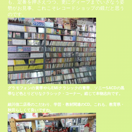
も、定番を押さえつつ、更にディープまでいざなう姿
勢がお見事。これこそレコードショップの鏡だと思う
のです。
グラモフォンの黄帯やらEMIクラシックの青帯、ソニーSACDの黒
帯など色とりどりなクラシック・コーナー。総じて本物志向です。
細川信二店長のこだわり、学芸・教材関連のCD。これも、教育県・
秋田らしくて良いですね。