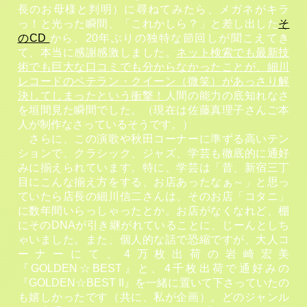
長のお母様と判明）に尋ねてみたら、メガネがキラ
っ！と光った瞬間、「これかしら？」と差し出した
そ
のCD
から、20年ぶりの独特な節回しが聞こえてき
て、本当に感謝感激しました。
ネット検索でも最新技
術でも巨大な口コミでも分からなかったことが、細川
レコードのベテラン・クイーン（微笑）があっさり解
決してしまったという衝撃！
人間の能力の底知れなさ
を垣間見た瞬間でした。（現在は佐藤真理子さんご本
人が制作なさっているそうです。）
さらに、この演歌や秋田コーナーに準ずる高いテン
ションで、クラシック、ジャズ、学芸も徹底的に通好
みに揃えられています。特に、学芸は「昔、新宿三丁
目にこんな揃え方をする、お店あったなぁ～」と思っ
ていたら店長の細川信二さんは、そのお店「コタニ」
に数年間いらっしゃったとか。お店がなくなれど、棚
にそのDNAが引き継がれていることに、じーんとしち
ゃいました。また、個人的な話で恐縮ですが、大人コ
ーナーにて、4万枚出荷の岩崎宏美
『GOLDEN☆BEST』と、4千枚出荷で通好みの
『GOLDEN☆BEST II』を一緒に置いて下さっていたの
も嬉しかったです（共に、私が企画）。どのジャンル