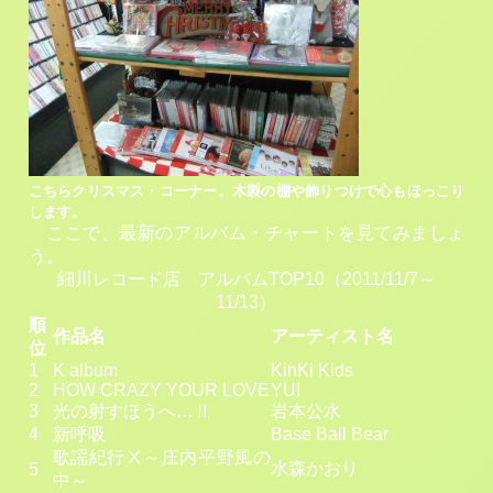
こちらクリスマス・コーナー。木製の棚や飾りつけで心もほっこり
します。
ここで、最新のアルバム・チャートを見てみましょ
う。
細川レコード店 アルバムTOP10（2011/11/7～
11/13）
順
作品名
アーティスト名
位
1
K album
KinKi Kids
2
HOW CRAZY YOUR LOVE
YUI
3
光の射すほうへ…Ⅱ
岩本公水
4
新呼吸
Base Ball Bear
歌謡紀行Ⅹ～庄内平野風の
水森かおり
5
中～