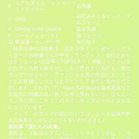
リアルタイム・シンガーソ
高橋優
6
ングライター
由紀おさり＆ピンク・マ
7
1969
ルティーニ
8
Driving in the silence
坂本真綾
9
ゴールデン☆ベスト
柳ジョージ
10
華浪漫～セレナーデ
秋元順子
秋田出身の演歌歌手、岩本公水とシンガーソングラ
イターの高橋優くんが仲良くランクイン！由紀さおり
はオリコンより2足早くTOP10入り！演歌コーナーに置
かれている秋元順子がしっかり売れているのも、実は
ポップスやジャズ・ファンにも人気の作品だというこ
とをお客様にしっかりとアピールできているからだと
思います。それでいて、Base Ball Bearや坂本真綾など
音楽的に評価の高い新人以外も売れていて、なんとバ
ランスの良いこと！このラインナップがそのままお店
になっています。
そして、オススメ作品については、エース店員の鈴
木真奈美さんからコメントをいただきました。
柴田淳『僕たちの未来』
柴田淳、８枚目のアルバム。ドラマティックな「この