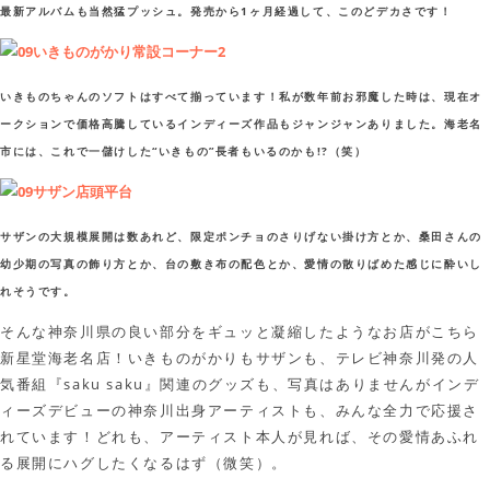
最新アルバムも当然猛プッシュ。発売から1ヶ月経過して、このどデカさです！
いきものちゃんのソフトはすべて揃っています！私が数年前お邪魔した時は、現在オ
ークションで価格高騰しているインディーズ作品もジャンジャンありました。海老名
市には、これで一儲けした“いきもの”長者もいるのかも!?（笑）
サザンの大規模展開は数あれど、限定ポンチョのさりげない掛け方とか、桑田さんの
幼少期の写真の飾り方とか、台の敷き布の配色とか、愛情の散りばめた感じに酔いし
れそうです。
そんな神奈川県の良い部分をギュッと凝縮したようなお店がこちら
新星堂海老名店！いきものがかりもサザンも、テレビ神奈川発の人
気番組『saku saku』関連のグッズも、写真はありませんがインデ
ィーズデビューの神奈川出身アーティストも、みんな全力で応援さ
れています！どれも、アーティスト本人が見れば、その愛情あふれ
る展開にハグしたくなるはず（微笑）。