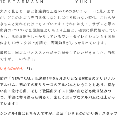
10
ＳＴＡＲＭＡＮＮ
ＹＵＫＩ
大きく見ると、割と普遍的な王道J-POPの多いチャートに見えます
が、どこのお店も専門店化しなければ生き残れない時代、これらが
きちんと売れるだけでもスゴいです！それに加えて、サザンと厚木
出身のKYON2が全国順位よりもより上位と、確実に県民性が出てい
るし、店頭展開をしっかりしているワン・ダイレクションも全国順
位より10ランク以上好調で、店頭効果がしっかり出ています。
最後に、同店よりオススメ作品をご紹介していただきました。当然
ですが、この作品↓。
いきものがかり
『I』
前作「NEWTRAL」以来約1年5ヵ月ぶりとなる6枚目のオリジナル
アルバム。初めての夏リリースのアルバムということもあり、切な
い曲・泣ける曲、そして歌謡曲テイスト濃い曲なども織り込みつ
つ、季節に寄り添った明るく、楽しくポップなアルバムに仕上がっ
ています！
シングル4曲はもちろんですが、当店「いきものがかり係」スタッフ