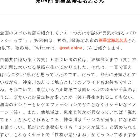
第69回 新星堂海老名店さん
全国のスゴいお店を紹介していく「つのはず誠の“元気が出る＜CD
＞ショップ”」。第69回は、神奈川県海老名市の
新星堂海老名店
さん
(以下、敬称略。Twitterは、
@ssd_ebina
。)をご紹介します。
自他共に認める（苦笑）ヒネクレ者の私は、結構最近まで（笑）神
奈川県に大いなる嫉妬を抱いておりました。それは、一言で言え
ば“心ニクい”県だと思っていたのです。だって、都会に分類されて
いながら、神奈川の方って地方としてのプライドもお持ちですよ
ね。それでいて、東京からの距離感では同レベルの埼玉や千葉のよ
うに、ダサいとか暴走族が多いとか（笑）揶揄されることもない。
湘南のヤンキーもレゲエファッションでどことなくオシャレなイメ
ージ（笑）。また、他地域は、東京と何かが異なっていれば「遅れ
てる～」とみなされるところ、神奈川は「センスが光る」になるの
も羨ましい。私がいた京都あたりも「センスが違う」と褒められま
すが、もれなくセットで「性格が悪いよね」がくっついてきますか