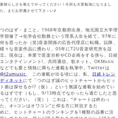
素晴らしさを教えてやってください！今回も大変勉強になりまし
た。またお邪魔させて下さ～い♪
つのはず・まこと。1968年京都府出身。地元国立大学理
学部修了→化学会社勤務という理系人生を経て、97年に
何を思ったか（笑)音楽関係の広告代理店に転職。以降、
様々な音楽作品に携わり、05年にT2U音楽研究所を設
立。現在は、本業で音楽分析やCD企画をする傍ら、日経
エンタテインメント!、共同通信、歌ネット、OKMusic
などでも愛と情熱に満ちた連載を執筆中。Twitterは
@t2umusic
。 この連載が出る頃には、私、
日経トレン
ディネット
にて「つのはず誠のヒットチャートからヒッ
ト曲は探せるか!?（仮）」という無謀な連載を始めてい
るはずです（もし、9/13時点でなかったら逃亡したと思
ってください。（笑）） これは、“チャートは終わっ
た、オ○コンはオワコン”と仰る方に対抗するた
めに、ヒットチャートのランキングを1種類の品番に注