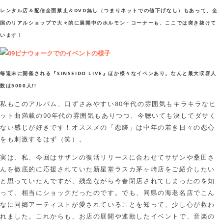
レンタル店＆配信全面禁止＆DVD無し（つまりネットでの値下げなし）もあって、全
国のリアルショップで大々的に展開中のホルモン・コーナーも、ここでは突き抜けて
います！
毎週末に開催される『SINSEIDO LIVE』ほか様々なイベンあり。なんと最大収容人
数は5000人!!
私もこのアルバム、口ずさみやすい80年代の雰囲気もキラキラなヒ
ット曲満載の90年代の雰囲気もありつつ、今聴いても決してダサく
ない感じが好きです！オススメの「恋跡」は中年の若き日々の恋心
をも刺激するはず（笑）。
実は、私、今回はサザンの復活リリースに合わせてサザンや桑田さ
んを徹底的に応援されていた新星堂ラスカ茅ヶ崎店をご紹介したい
と思っていたんですが、残念ながら今春閉店されてしまったのを知
って、相当にショックだったのです。でも、同県の海老名店でこん
なに同郷アーティストが愛されていることを知って、少し心が救わ
れました。これからも、お店の展開や連動したイベントで、音楽の