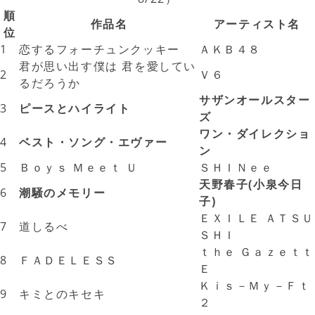
順
作品名
アーティスト名
位
1
恋するフォーチュンクッキー
ＡＫＢ４８
君が思い出す僕は 君を愛してい
2
Ｖ６
るだろうか
サザンオールスター
3
ピースとハイライト
ズ
ワン・ダイレクショ
4
ベスト・ソング・エヴァー
ン
5
Ｂｏｙｓ Ｍｅｅｔ Ｕ
ＳＨＩＮｅｅ
天野春子(小泉今日
6
潮騒のメモリー
子)
ＥＸＩＬＥ ＡＴＳＵ
7
道しるべ
ＳＨＩ
ｔｈｅ Ｇａｚｅｔｔ
8
ＦＡＤＥＬＥＳＳ
Ｅ
Ｋｉｓ－Ｍｙ－Ｆｔ
9
キミとのキセキ
２