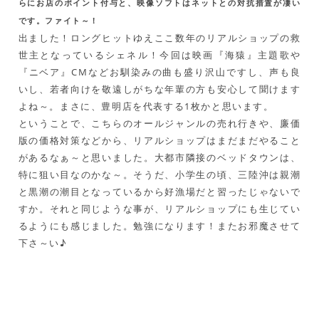
らにお店のポイント付与と、映像ソフトはネットとの対抗措置が凄い
です。ファイト～！
出ました！ロングヒットゆえここ数年のリアルショップの救
世主となっているシェネル！今回は映画『海猿』主題歌や
『ニベア』CMなどお馴染みの曲も盛り沢山ですし、声も良
いし、若者向けを敬遠しがちな年輩の方も安心して聞けます
よね～。まさに、豊明店を代表する1枚かと思います。
ということで、こちらのオールジャンルの売れ行きや、廉価
版の価格対策などから、リアルショップはまだまだやること
があるなぁ～と思いました。大都市隣接のベッドタウンは、
特に狙い目なのかな～。そうだ、小学生の頃、三陸沖は親潮
と黒潮の潮目となっているから好漁場だと習ったじゃないで
すか。それと同じような事が、リアルショップにも生じてい
るようにも感じました。勉強になります！またお邪魔させて
下さ～い♪
つのはず・まこと。1968年京都府出身。地元国立
大学理学部修了→化学会社勤務という理系人生を
経て、97年に何を思ったか（笑)音楽関係の広告
代理店に転職。以降、様々な音楽作品に携わり、