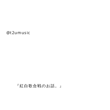
05年にT2U音楽研究所を設立。現在は、本業で音
楽分析やCD企画をする傍ら、日経エンタテインメ
ント!、共同通信、歌ネット、日経トレンディネッ
ト、月刊タレントパワーランキングなどでも愛と
情熱に満ちた連載を執筆中。Twitterは
@t2umusic
。
昨年末の紅白歌合戦、『あまちゃん』特集で視聴
率も上々、ダウンロードやCDアルバムチャートで
も軒並み上昇を見せ、“お茶の間”という言葉があ
った頃のように盛り上がり、普段「あんなもん見
ないよ！」とスカしている人たちも「へ
ぇ・・・」と気にしていたのがやや愉快でした
（微笑）。そんな方にオススメしたいのが一音楽
ファンの柏井さんが毎年詳細にレポートなさって
いる
『紅白歌合戦のお話。』
これを読めば、すっ
かり見た気分になって、音楽の豊かさが分かるは
ず♪