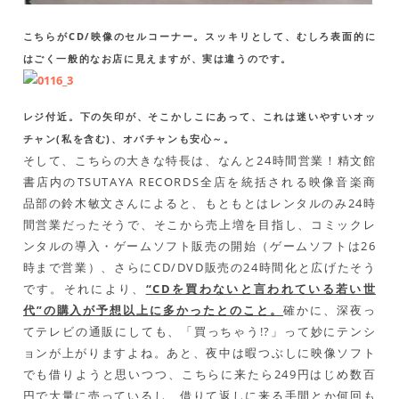
こちらがCD/映像のセルコーナー。スッキリとして、むしろ表面的に
はごく一般的なお店に見えますが、実は違うのです。
レジ付近。下の矢印が、そこかしこにあって、これは迷いやすいオッ
チャン(私を含む)、オバチャンも安心～。
そして、こちらの大きな特長は、なんと24時間営業！精文館
書店内のTSUTAYA RECORDS全店を統括される映像音楽商
品部の鈴木敏文さんによると、もともとはレンタルのみ24時
間営業だったそうで、そこから売上増を目指し、コミックレ
ンタルの導入・ゲームソフト販売の開始（ゲームソフトは26
時まで営業）、さらにCD/DVD販売の24時間化と広げたそう
です。それにより、
“CDを買わないと言われている若い世
代”の購入が予想以上に多かったとのこと。
確かに、深夜っ
てテレビの通販にしても、「買っちゃう!?」って妙にテンシ
ョンが上がりますよね。あと、夜中は暇つぶしに映像ソフト
でも借りようと思いつつ、こちらに来たら249円はじめ数百
円で大量に売っているし、借りて返しに来る手間とか何回も