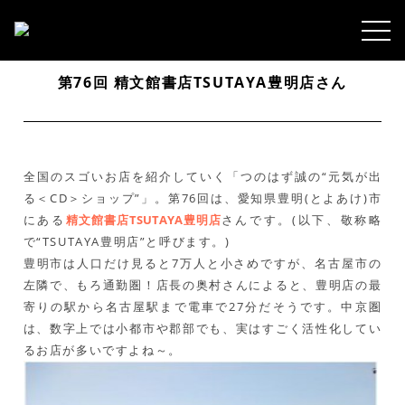
第76回 精文館書店TSUTAYA豊明店さん
全国のスゴいお店を紹介していく「つのはず誠の“元気が出
る＜CD＞ショップ”」。第76回は、愛知県豊明(とよあけ)市
にある
精文館書店TSUTAYA豊明店
さんです。(以下、敬称略
で“TSUTAYA豊明店”と呼びます。)
豊明市は人口だけ見ると7万人と小さめですが、名古屋市の
左隣で、もろ通勤圏！店長の奥村さんによると、豊明店の最
寄りの駅から名古屋駅まで電車で27分だそうです。中京圏
は、数字上では小都市や郡部でも、実はすごく活性化してい
るお店が多いですよね～。