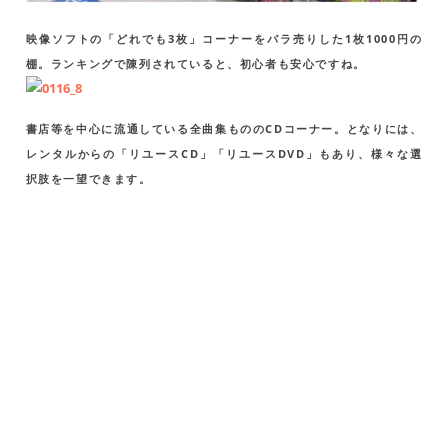
映像ソフトの「どれでも3枚」コーナーをバラ売りした1枚1000円の
棚。ランキングで陳列されていると、初心者も安心ですね。
書店等を中心に流通している全曲集もののCDコーナー。となりには、
レンタルからの「リユースCD」「リユースDVD」もあり、様々な選
択肢を一望できます。
精文館書店 TSUTAYA豊明店 週間シングル
TOP10(2013/12/23～12/29)
順
作品名
アーティスト名
位
1
Ride With Me
Hey!Say!JUMP
2
表裏一体
ゆず
3
ナノ・セカンド
UVERworld
4
Run Away/Oblivion
［Champagne］
Feel the love/Merry-go-
5
浜崎あゆみ
round