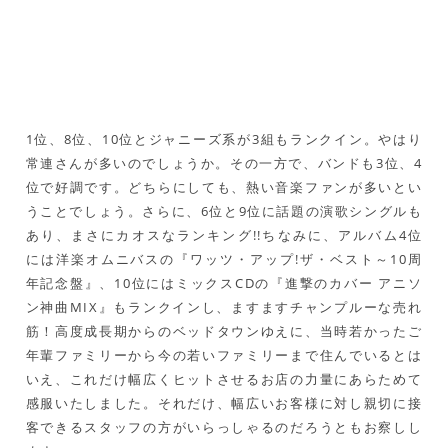
6
南部蝉しぐれ
福田こうへい
7
Heart Song
クリス・ハート
8
ココロ空モヨウ
関ジャニ∞
9
からたちの小径
島倉千代子
10
棚からぼたもち
舞祭組
1位、8位、10位とジャニーズ系が3組もランクイン。やはり
常連さんが多いのでしょうか。その一方で、バンドも3位、4
位で好調です。どちらにしても、熱い音楽ファンが多いとい
うことでしょう。さらに、6位と9位に話題の演歌シングルも
あり、まさにカオスなランキング!!ちなみに、アルバム4位
には洋楽オムニバスの『ワッツ・アップ!ザ・ベスト～10周
年記念盤』、10位にはミックスCDの『進撃のカバー アニソ
ン神曲MIX』もランクインし、ますますチャンプルーな売れ
筋！高度成長期からのベッドタウンゆえに、当時若かったご
年輩ファミリーから今の若いファミリーまで住んでいるとは
いえ、これだけ幅広くヒットさせるお店の力量にあらためて
感服いたしました。それだけ、幅広いお客様に対し親切に接
客できるスタッフの方がいらっしゃるのだろうともお察しし