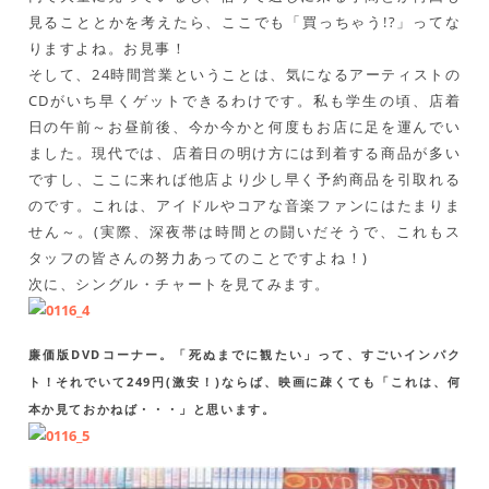
見ることとかを考えたら、ここでも「買っちゃう!?」ってな
りますよね。お見事！
そして、24時間営業ということは、気になるアーティストの
CDがいち早くゲットできるわけです。私も学生の頃、店着
日の午前～お昼前後、今か今かと何度もお店に足を運んでい
ました。現代では、店着日の明け方には到着する商品が多い
ですし、ここに来れば他店より少し早く予約商品を引取れる
のです。これは、アイドルやコアな音楽ファンにはたまりま
せん～。(実際、深夜帯は時間との闘いだそうで、これもス
タッフの皆さんの努力あってのことですよね！)
次に、シングル・チャートを見てみます。
廉価版DVDコーナー。「死ぬまでに観たい」って、すごいインパク
ト！それでいて249円(激安！)ならば、映画に疎くても「これは、何
本か見ておかねば・・・」と思います。