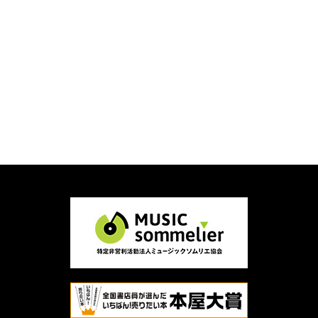
シングル5作「FU-JI-TSU」「MUGO・ん・・色っ
ぽい」「黄砂に吹かれて」「私について」「慟
哭」はすべてオリコン1位を獲得するほどの抜群
の相性の良さが分かります。ちなみに、解説は静
香さんご本人に褒められました～。なんたって、
私、中島みゆき×工藤静香の両方のファンですか
ら（笑）またよかったらチェックしてみて下さい
♪