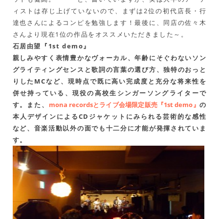
ィストは存じ上げていないので、まずは2位の初代店長・行
達也さんによるコンピを勉強します！最後に、同店の佐々木
さんより現在1位の作品をオススメいただきました～。
石居由望『1st demo』
親しみやすく表情豊かなヴォーカル、年齢にそぐわないソン
グライティングセンスと歌詞の言葉の選び方、独特のおっと
りしたMCなど、現時点で既に高い完成度と充分な将来性を
併せ持っている、現役の高校生シンガーソングライターで
す。また、
mona recordsとライブ会場限定販売『1st demo』
の
本人デザインによるCDジャケットにみられる芸術的な感性
など、音楽活動以外の面でも十二分に才能が発揮されていま
す。