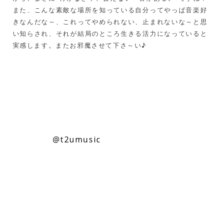
また、こんな素敵な場所を知っている自分ってやっぱ音楽好
きなんだな～、これってやめられない、止まれないな～と思
い知らされ、それが結局のところ生きる活力になっていると
実感します。またお邪魔させて下さ～い♪
つのはず・まこと。1968年京都府出身。京都市立
衣笠中学校卒。音楽関係の広告代理店での現場た
たき上げを経て、05年にT2U音楽研究所を設立。
現在は、本業で音楽分析やCD企画をする傍ら、日
経エンタテインメント!、共同通信、歌ネット、日
経トレンディネット、月刊タレントパワーランキ
ングなどでも愛と情熱に満ちた連載を執筆中。
Twitterは
@t2umusic
。
2015年2月18日発売の工藤静香のベスト・アルバ
ム『My Treasure Best-中島みゆき×後藤次利コ
レクション』の企画原案と解説を担当しました。
これは、タイトル通り中島みゆき：作詞、後藤次
利：作曲の既存の提供曲17曲に新曲「単・純・愛
vs本当の嘘」を追加した全18曲入りベスト。収録