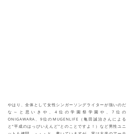
モナレコードのおいしいおんが
2
V.A.
く～BEST&FINAL～
3
FUJIN CLUB
婦人倶楽部
4
ユープケッチャ
学園祭学園
5
0？
チヂマツミキ
6
六月の雨
ネス
ポップミュージックはぼくのも
7
ONIGAWARA
の
Sayoko-
8
ノーマルポジション
daisy
9
夢幻百景
MUGENLIFE
くろみつとき
10
空がきこえた
なこ
やはり、全体として女性シンガーソングライターが強いのだ
な～と思いきや、4位の学園祭学園や、7位の
ONIGAWARA、9位のMUGENLIFE（亀田誠治さんによる
と“平成のはっぴいえんど”とのことですよ！）など男性ユニ
ットも健闘。・・・と、書いていますが、実は大半のアーテ