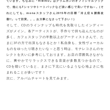
ています。ちなみに『HIBIKU』はクラムボンのオフィシャルブック
で、他にもTシャツやトートバックなど淡い感じで良いですね～。(そ
れにしても、monaスタッフさん2015年の目標「冷え症＆腰痛改
善!!」って切実。。。お大事になさって下さい！)
そして、CDのラインナップも時代を先取りしたインディー
ズがメイン。各アーティストが、手作りで持ち込んだものが
多く、カフェスタッフの半数以上がアーティストさんで、た
まに3Fの方で出演もなさるとか！私自身も、女性ヴォーカル
ものをゆったり聴きたいな～と思う時は、モナレコさんのセ
レクトを大いに参考にしております。お店の雰囲気さながら
に、爽やかでリラックスできる音楽が多数見つかるので。
CDを聴いていると、まさに下北にいるような心地よさに包
まれることが多いです！
次に、アルバムチャートを見てみます。
mona records週間アルバムTOP10(2015/1/26
～2/1)
順
アーティスト
作品名
位
名
1
1st demo
石居由望