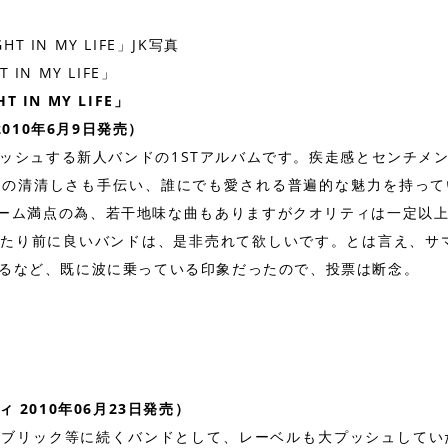
T IN MY LIFE」
HT IN MY LIFE」
E 2010年6月9日発売）
がプッシュする新人バンドの1STアルバムです。疾走感とセンチ
ルの清清しさも手伝い、誰にでも愛される普遍的な魅力を持って
ューム満点の為、若干地味な曲もありますがクオリティは一定以
たり前に良いバンドは、是非売れて欲しいです。とは言え、サマ
るなど、既に波に乗っている印象だったので、投票は断念。
ディ 2010年06月23日発売）
ブリック等に続くバンドとして、レーベルも大プッシュしてい