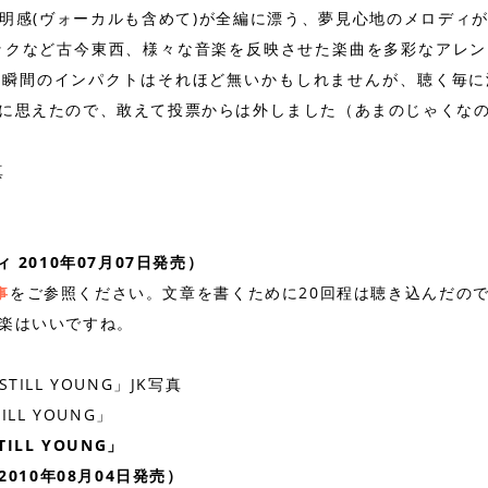
明感(ヴォーカルも含めて)が全編に漂う、夢見心地のメロディ
ックなど古今東西、様々な音楽を反映させた楽曲を多彩なアレ
、瞬間のインパクトはそれほど無いかもしれませんが、聴く毎に
に思えたので、敢えて投票からは外しました（あまのじゃくな
ディ 2010年07月07日発売）
をご参照ください。文章を書くために20回程は聴き込んだの
事
楽はいいですね。
TILL YOUNG」
TILL YOUNG」
ン 2010年08月04日発売）