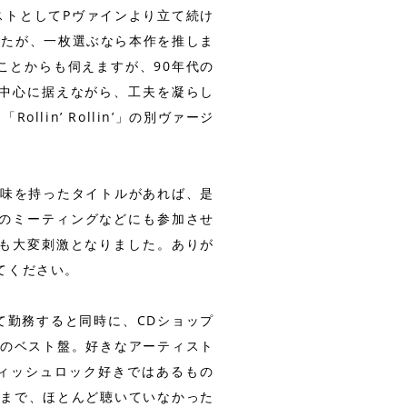
ティストとしてPヴァインより立て続け
したが、一枚選ぶなら本作を推しま
ことからも伺えますが、90年代の
中心に据えながら、工夫を凝らし
in’ Rollin’」の別ヴァージ
興味を持ったタイトルがあれば、是
回のミーティングなどにも参加させ
も大変刺激となりました。ありが
てください。
て勤務すると同時に、CDショップ
」のベスト盤。好きなアーティスト
ブリティッシュロック好きではあるもの
前まで、ほとんど聴いていなかった