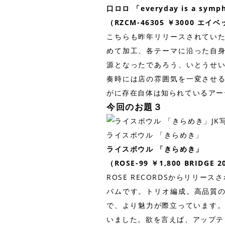
口ロロ 「everyday is a symp
（RZCM-46305 ￥3000 エイ
こちらも昨年リリースされてい
めて加工、各テーマに沿った自
源となったであろう、いとうせ
奏時には店の雰囲気を一変させ
がに存在自体は知られているアー
今回のお題３
ライスボウル 「きらめき」
ライスボウル 「きらめき」
（ROSE-99 ￥1,800 BRIDGE
ROSE RECORDSからリリ
バムです。トリオ編成。高品質
で、より魅力が際立っています。
いました。欲を言えば、アップテ