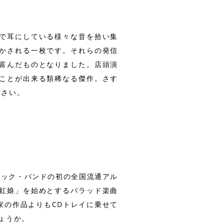
で耳にしている様々な音を拾い集
かされる一枚です。それらの発信
富んだものとなりました。店頭演
ことが出来る類稀なる傑作。さす
下さい。
語ロック・バンドの初の全国流通アル
虹娘」を始めとするバラッド楽曲
家の作品よりもCDトレイに乗せて
ょうか。