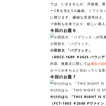
では、いきませんが、浮遊感、透
ー2本を含む5人編成。ソフトロ
に聴けます。繊細な音楽性ゆえ
プ体制も出来ており、眩しい新人
今回のお題６
小田切大 「パブリック」
小田切大 「パブリック」
（DDCZ-1689 ￥2625 バウン
内容、推薦文に関しては
過去の記
ルーツがきちんと伝わってくる音
今回のお題７
やけのはら 「THIS NIGHT IS S
やけのはら 「THIS NIGHT IS S
（FCT-1003 ￥2500 Pヴァイ