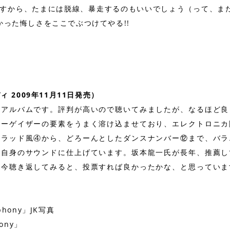
すから、たまには脱線、暴走するのもいいでしょう（って、ま
かった悔しさをここでぶつけてやる!!
ンディ 2009年11月11日発売）
たアルバムです。評判が高いので聴いてみましたが、なるほど良
ューゲイザーの要素をうまく溶け込ませており、エレクトロニカ
トラッド風④から、どろーんとしたダンスナンバー⑫まで、バラ
て自身のサウンドに仕上げています。坂本龍一氏が長年、推薦し
、今聴き返してみると、投票すれば良かったかな、と思っていま
hony」