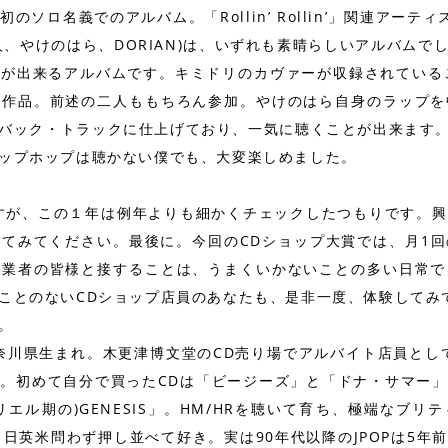
ソロ名義でのアルバム。「Rollin’ Rollin’」関連アー
人、やけのはら、DORIAN)は、いずれも素晴らしいアルバムで
が出来るアルバムです。キミドリのカヴァーが収録されている
な作品。前述の二人ももちろん参加。やけのはら自身のラップを
ク・トラックに仕上げており、一気に聴くことが出来ます。「Roll
ップホップは聴かない僕でも、大変楽しめました。
ですが、この１年は例年よりも細かくチェックしたつもりです。
てみてください。最後に。今回のCDショップ大賞では、月1
同業者の皆様と接することは、うまくいかないことの多い日常で
ことのないCDショップ店員のあなたも、是非一度、体験してみ
。
神奈川県生まれ。木更津博文堂のCD売り場でアルバイト店員とし
。初めて自分で買ったCDは「ビージーズ」と「ドナ・サマー
(ガブリエル期の)GENESIS」。HM/HRを聴いて育ち、極端な
、日英米問わず押し並べて好き。実は90年代以降のJPOPは5年