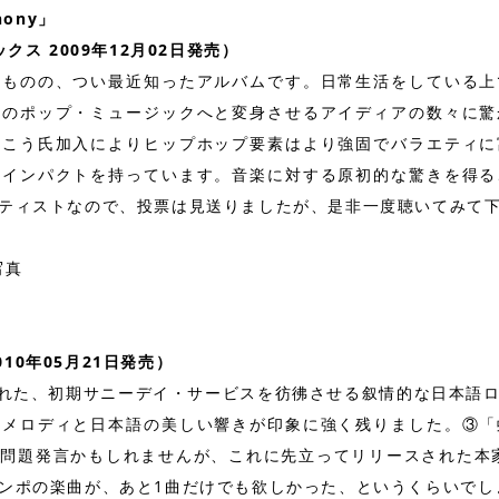
hony」
ベックス 2009年12月02日発売）
たものの、つい最近知ったアルバムです。日常生活をしている上
身のポップ・ミュージックへと変身させるアイディアの数々に驚
いこう氏加入によりヒップホップ要素はより強固でバラエティに
るインパクトを持っています。音楽に対する原初的な驚きを得る
ティストなので、投票は見送りましたが、是非一度聴いてみて
 2010年05月21日発売）
ースされた、初期サニーデイ・サービスを彷彿させる叙情的な日本
のメロディと日本語の美しい響きが印象に強く残りました。③「
問題発言かもしれませんが、これに先立ってリリースされた本
ンポの楽曲が、あと1曲だけでも欲しかった、というくらいでし