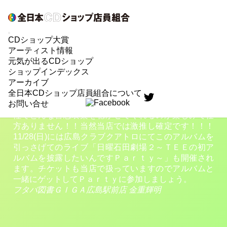
特派員ニュース!FROM 中四国ブロック
CDショップ大賞
TEE OFFICIAL WEBSITE
アーティスト情報
TEEの初アルバム「kido I Raku」いよいよ11/17発売！
元気が出るCDショップ
広島県西原(筆者のめっちゃ近所）出身で10/27発売の
ショップインデックス
２ｎｄシングル「ベイビーアイラブユー」でシャイな
アーカイブ
男心を切なく歌い上げ好調な売上を上げているＴＥＥ
全日本CDショップ店員組合について
のファースト・アルバム「kido I Raku」がいよいよ
お問い合せ
11/17に発売になります！ジャンルを超えた幅広い音楽
性でどんな喜怒哀楽を聴かせてくれるのか楽しみで仕
方ありません！！当然当店では激推し確定です！！！
11/28(日)には広島クラブクアトロにてこのアルバムを
引っさげてのライブ「日曜石田劇場２～ＴＥＥの初ア
ルバムを披露したいんですＰａｒｔｙ～」も開催され
ます。チケットも当店で扱っていますのでアルバムと
一緒にゲットしてＰａｒｔｙに参加しましょう。
フタバ図書ＧＩＧＡ広島駅前店 金重輝明