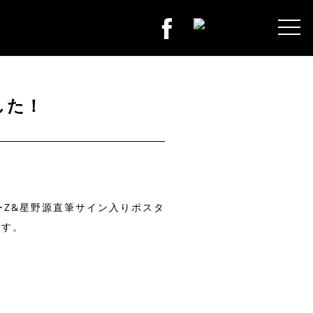
した！
ーZ&星野源直筆サイン入りポスタ
ます。