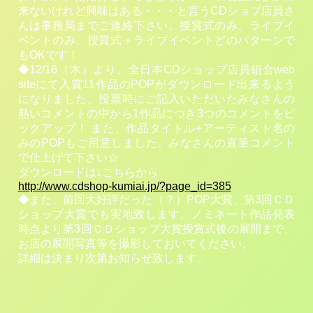
来ないけれど興味はある・・・と言うCDショプ店員さ
んは事務局までご連絡下さい。授賞式のみ、ライブイ
ベントのみ、授賞式＋ライブイベントどのパターンで
もOKです！
◆12/16（木）より、全日本CDショップ店員組合web
siteにて入賞11作品のPOPがダウンロード出来るよう
になりました。投票時にご記入いただいたみなさんの
熱いコメントの中から1作品につき3つのコメントをピ
ックアップ！ また、作品タイトル+アーティスト名の
みのPOPもご用意しました。みなさんの直筆コメント
で仕上げて下さい☆
ダウンロードは↓こちらから
http://www.cdshop-kumiai.jp/?page_id=385
◆また、前回大好評だった（？）POP大賞、第3回ＣＤ
ショップ大賞でも実地致します。ノミネート作品発表
時点より第3回ＣＤショップ大賞授賞式後の展開まで、
お店の展開写真等を撮影しておいてください。
詳細は決まり次第お知らせ致します。