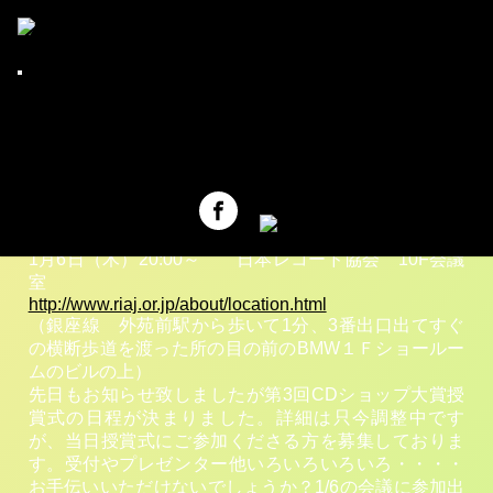
全日本CDショップ店員組合1月度定例会議の
CDショップ大賞
お知らせ
アーティスト情報
新年明けましておめでとうございます。
元気が出るCDショップ
本年もどうぞよろしくお願い致します。
ショップインデックス
◆さて、1/6(木)は全日本店員組合1月度定例会議です。
アーカイブ
授賞式の進行、役割分担等について話し合います。突
全日本CDショップ店員組合について
然の参加でも、久しぶりの参加でもぜひ！お待ちして
お問い合せ
おります♪
1月6日（木）20:00～ 日本レコード協会 10F会議
室
http://www.riaj.or.jp/about/location.html
（銀座線 外苑前駅から歩いて1分、3番出口出てすぐ
の横断歩道を渡った所の目の前のBMW１Ｆショールー
ムのビルの上）
先日もお知らせ致しましたが第3回CDショップ大賞授
賞式の日程が決まりました。詳細は只今調整中です
が、当日授賞式にご参加くださる方を募集しておりま
す。受付やプレゼンター他いろいろいろいろ・・・・
お手伝いいただけないでしょうか？1/6の会議に参加出