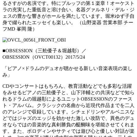
るさすがの名演です。特にブルッフの第１楽章！オーケスト
ラの充実した重低音と溶け合い、名器グァルネリ・デル・ジ
ェスの豊かな響きがホールを満たしています。堀米ゆず子自
身で綴られたエッセイも楽しい。 （山野楽器 営業本部 チー
フMD 峯岡 隆）
■OBSESSION（三舩優子＆堀越彰）／
OBSESSION（OVCT00132）2017/5/24
「ピアノ×ドラムのデュオが聴かせる新しい音楽表現の楽し
み」
CDやコンサートはもちろん、教育活動などでも多彩な活躍
をみせるピアノの三舩優子と、山下洋輔との共演などで知ら
れるドラムの堀越彰によるユニットOBSESSIONのファース
ト・アルバム。クラシックの名曲から近現代作品までを二人
のアレンジで収録しています。シチェドリンやアルベニスな
どではジャズのエッジを効かせた激しい攻防で、異色のデュ
オならではの音楽的な真剣勝負の醍醐味を堪能させてくれま
す。また、ボロディンやサティでは遊び心と優しい対話が楽