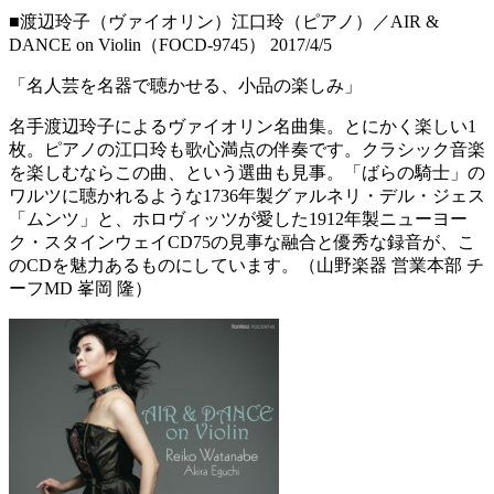
■渡辺玲子（ヴァイオリン）江口玲（ピアノ）／AIR &
DANCE on Violin（FOCD-9745） 2017/4/5
「名人芸を名器で聴かせる、小品の楽しみ」
名手渡辺玲子によるヴァイオリン名曲集。とにかく楽しい1
枚。ピアノの江口玲も歌心満点の伴奏です。クラシック音楽
を楽しむならこの曲、という選曲も見事。「ばらの騎士」の
ワルツに聴かれるような1736年製グァルネリ・デル・ジェス
「ムンツ」と、ホロヴィッツが愛した1912年製ニューヨー
ク・スタインウェイCD75の見事な融合と優秀な録音が、こ
のCDを魅力あるものにしています。（山野楽器 営業本部 チ
ーフMD 峯岡 隆）