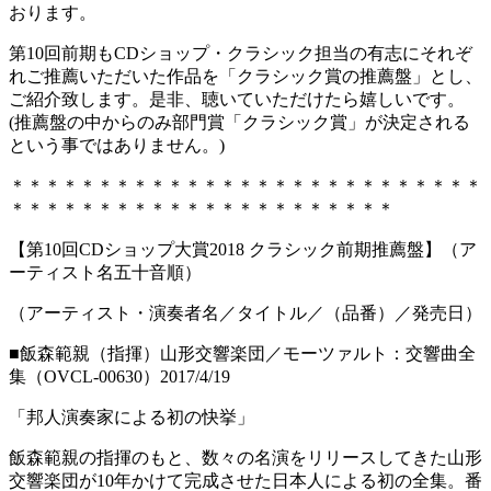
おります。
第10回前期もCDショップ・クラシック担当の有志にそれぞ
れご推薦いただいた作品を「クラシック賞の推薦盤」とし、
ご紹介致します。是非、聴いていただけたら嬉しいです。
(推薦盤の中からのみ部門賞「クラシック賞」が決定される
という事ではありません。)
＊＊＊＊＊＊＊＊＊＊＊＊＊＊＊＊＊＊＊＊＊＊＊＊＊＊＊
＊＊＊＊＊＊＊＊＊＊＊＊＊＊＊＊＊＊＊＊＊＊
【第10回CDショップ大賞2018 クラシック前期推薦盤】（ア
ーティスト名五十音順）
（アーティスト・演奏者名／タイトル／（品番）／発売日）
■飯森範親（指揮）山形交響楽団／モーツァルト：交響曲全
集（OVCL-00630）2017/4/19
「邦人演奏家による初の快挙」
飯森範親の指揮のもと、数々の名演をリリースしてきた山形
交響楽団が10年かけて完成させた日本人による初の全集。番