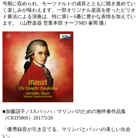
号順に収められ、モーツァルトの成長とともに聴き進めてい
く楽しみが味わえます。一部オリジナル楽器を使ったピリオ
ド奏法による演奏は、特に第1～6番に豊かな表情を加えてい
ます。（山野楽器 営業本部 チーフMD 峯岡 隆）
■加藤訓子／J.S.バッハ：マリンバのための無伴奏作品集
（CKD586S）2017/5/26
「優秀録音が引き立てる、マリンバとバッハの美しい出会
い」