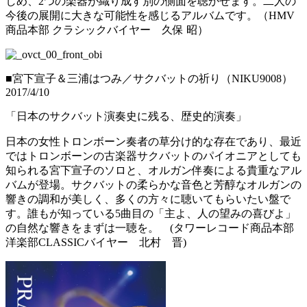
しめ、2つの楽器が織り成す別の側面を聴かせます。二人の
今後の展開に大きな可能性を感じるアルバムです。（HMV
商品本部 クラシックバイヤー 久保 昭）
■宮下宣子＆三浦はつみ／サクバットの祈り（NIKU9008）
2017/4/10
「日本のサクバット演奏史に残る、歴史的演奏」
日本の女性トロンボーン奏者の草分け的な存在であり、最近
ではトロンボーンの古楽器サクバットのパイオニアとしても
知られる宮下宣子のソロと、オルガン伴奏による貴重なアル
バムが登場。サクバットの柔らかな音色と芳醇なオルガンの
響きの調和が美しく、多くの方々に聴いてもらいたい盤で
す。誰もが知っている5曲目の「主よ、人の望みの喜びよ」
の自然な響きをまずは一聴を。 (タワーレコード商品本部
洋楽部CLASSICバイヤー 北村 晋)