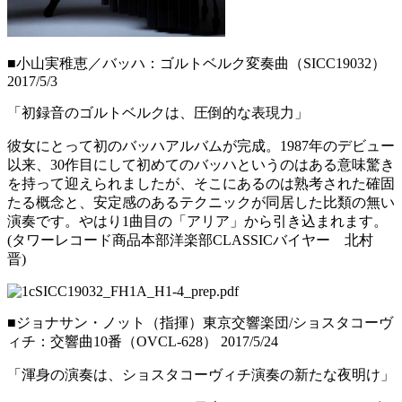
■小山実稚恵／バッハ：ゴルトベルク変奏曲（SICC19032）
2017/5/3
「初録音のゴルトベルクは、圧倒的な表現力」
彼女にとって初のバッハアルバムが完成。1987年のデビュー
以来、30作目にして初めてのバッハというのはある意味驚き
を持って迎えられましたが、そこにあるのは熟考された確固
たる概念と、安定感のあるテクニックが同居した比類の無い
演奏です。やはり1曲目の「アリア」から引き込まれます。
(タワーレコード商品本部洋楽部CLASSICバイヤー 北村
晋)
■ジョナサン・ノット（指揮）東京交響楽団/ショスタコーヴ
ィチ：交響曲10番（OVCL-628） 2017/5/24
「渾身の演奏は、ショスタコーヴィチ演奏の新たな夜明け」