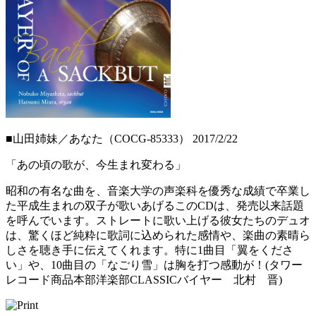
■山田姉妹／あなた（COCG-85333） 2017/2/22
「あの頃の歌が、今生まれ変わる」
昭和の有名な曲を、音楽大学の声楽科を優秀な成績で卒業し
た平成生まれの双子が歌いあげるこのCDは、発売以来話題
を呼んでいます。ストレートに歌い上げる彼女たちのデュオ
は、驚くほど純粋に歌詞に込められた感情や、楽曲の素晴ら
しさを聴き手に伝えてくれます。特に1曲目「翼をくださ
い」や、10曲目の「なごり雪」は胸を打つ感動が！(タワー
レコード商品本部洋楽部CLASSICバイヤー 北村 晋)