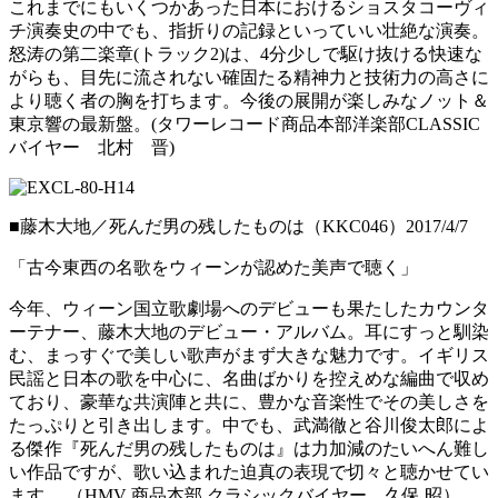
これまでにもいくつかあった日本におけるショスタコーヴィ
チ演奏史の中でも、指折りの記録といっていい壮絶な演奏。
怒涛の第二楽章(トラック2)は、4分少しで駆け抜ける快速な
がらも、目先に流されない確固たる精神力と技術力の高さに
より聴く者の胸を打ちます。今後の展開が楽しみなノット＆
東京響の最新盤。(タワーレコード商品本部洋楽部CLASSIC
バイヤー 北村 晋)
■藤木大地／死んだ男の残したものは（KKC046）2017/4/7
「古今東西の名歌をウィーンが認めた美声で聴く」
今年、ウィーン国立歌劇場へのデビューも果たしたカウンタ
ーテナー、藤木大地のデビュー・アルバム。耳にすっと馴染
む、まっすぐで美しい歌声がまず大きな魅力です。イギリス
民謡と日本の歌を中心に、名曲ばかりを控えめな編曲で収め
ており、豪華な共演陣と共に、豊かな音楽性でその美しさを
たっぷりと引き出します。中でも、武満徹と谷川俊太郎によ
る傑作『死んだ男の残したものは』は力加減のたいへん難し
い作品ですが、歌い込まれた迫真の表現で切々と聴かせてい
ます。 （HMV 商品本部 クラシックバイヤー 久保 昭）