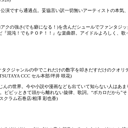
公演ですら通過点。妥協言い訳一切無いアーティストの本気、支
アクの強さ(でも癖になる！)を含んだシュールでファンタジ
だ『混沌！でもＰＯＰ！！』な楽曲群。アイドルよろしく、歌
。オタクジャンルの中でこれだけの数字を叩きだすだけのクオ
AYA CCC セル本部/坪井 咲花)
るじんの世界。今や小説や漫画なども出ていて知らない人はあま
。ビビッときて頭から離れない旋律、歌詞。“ボカロだから”
クラム石巻店/相澤 彩也香)