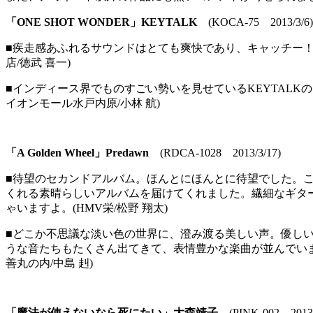
「ONE SHOT WONDER」KEYTALK
(KOCA-75 2013/3/6)
■疾走感あふれるサウンドはとても爽快であり、キャッチー
店/徳武 喜一)
■インディース界でものすごい勢いを見せているKEYTALK
イオンモール水戸内原/小林 航)
「A Golden Wheel」Predawn
(RDCA-1028 2013/3/17)
■待望のセカンドアルバム。ほんとにほんとに待望でした。こ
くれる素晴らしいアルバムを届けてくれました。繊細なギタ
ゃいますよ。(HMV栄/松野 翔太)
■どこか不思議な淡い色の世界に、澄み渡る美しい声。優し
うな音たちもたくさん出てきて、表情豊かな楽曲が並んでいます
善丸の内/中島 赳)
「魔法が使えないなら死にたい」大森靖子
(PINK-002 2013/