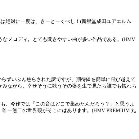
は絶対に一度は、きーとーくべし！(新星堂成田ユアエルム
そうなメロディ。とても聞きやすい曲が多い作品である。(HMV
ムからずいぶん焦らされた訳ですが、期待値を簡単に飛び越えて
かみながら、幸せそうに歌うその姿を生で見たら誰でも惚れち
つも、今作では「この音はどこで集めたんだろう？」と思うよ
無二の世界観がそこにはあります。(HMV PREMIUM 丸