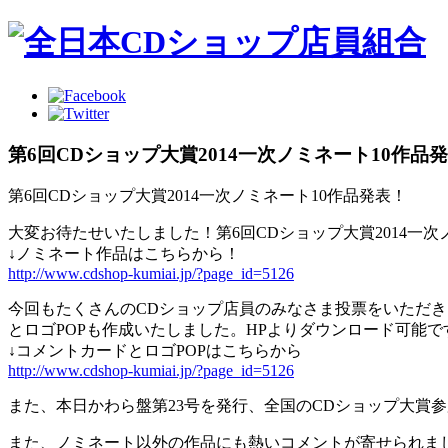
第6回CDショップ大賞2014一次ノミネート10作品
第6回CDショップ大賞2014一次ノミネート10作品発表！
大変お待たせいたしました！第6回CDショップ大賞2014一次
↓ノミネート作品はこちらから！
http://www.cdshop-kumiai.jp/?page_id=5126
今回もたくさんのCDショップ店員のみなさま投票をいただ
とロゴPOPも作成いたしました。HPよりダウンロード可能
↓コメントカードとロゴPOPはこちらから
http://www.cdshop-kumiai.jp/?page_id=5126
また、本日かわら盤第23号を発行、全国のCDショップ大賞
また、ノミネート以外の作品にも熱いコメントが寄せられま