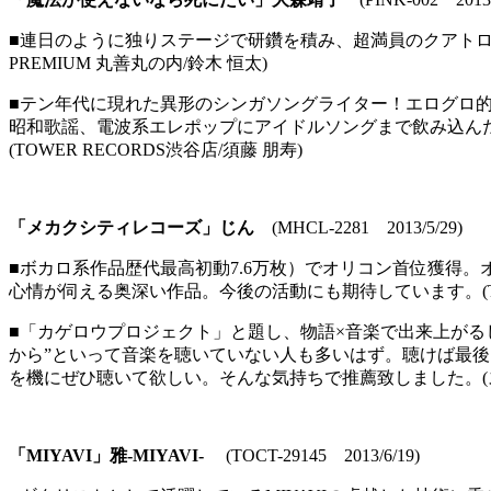
■連日のように独りステージで研鑽を積み、超満員のクアトロ
PREMIUM 丸善丸の内/鈴木 恒太)
■テン年代に現れた異形のシンガソングライター！エログロ的
昭和歌謡、電波系エレポップにアイドルソングまで飲み込ん
(TOWER RECORDS渋谷店/須藤 朋寿)
「メカクシティレコーズ」じん
(MHCL-2281 2013/5/29)
■ボカロ系作品歴代最高初動7.6万枚）でオリコン首位獲得
心情が伺える奥深い作品。今後の活動にも期待しています。(TSUT
■「カゲロウプロジェクト」と題し、物語×音楽で出来上が
から”といって音楽を聴いていない人も多いはず。聴けば最後
を機にぜひ聴いて欲しい。そんな気持ちで推薦致しました。(ス
「MIYAVI」
雅-MIYAVI-
(TOCT-29145 2013/6/19)