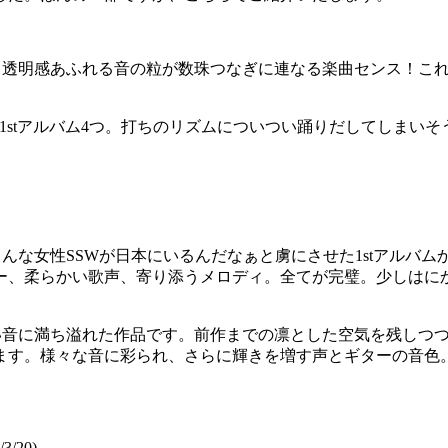
！透明感あふれる音の粒が数珠つなぎに連なる楽曲センス！これ
の1stアルバム4つ。打ちのリズムについつい踊りだしてしまい
んな女性SSWが日本にいるんだなぁと虜にさせた1stアルバ
ー、柔らかい歌声、寄り添うメロディ。全てが完璧。少しはに
い音に満ち溢れた作品です。前作までの凛とした空気を残しつ
。様々な音に彩られ、さらに輝きを増す声とギターの音色。唯一
3/20)