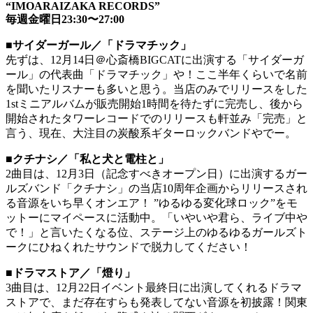
“IMOARAIZAKA RECORDS”
毎週金曜日23:30〜27:00
■サイダーガール／「ドラマチック」
先ずは、12月14日＠心斎橋BIGCATに出演する「サイダーガ
ール」の代表曲「ドラマチック」や！ここ半年くらいで名前
を聞いたリスナーも多いと思う。当店のみでリリースをした
1stミニアルバムが販売開始1時間を待たずに完売し、後から
開始されたタワーレコードでのリリースも軒並み「完売」と
言う、現在、大注目の炭酸系ギターロックバンドやでー。
■クチナシ／「私と犬と電柱と」
2曲目は、12月3日（記念すべきオープン日）に出演するガー
ルズバンド「クチナシ」の当店10周年企画からリリースされ
る音源をいち早くオンエア！ ”ゆるゆる変化球ロック”をモ
ットーにマイペースに活動中。「いやいや君ら、ライブ中や
で！」と言いたくなる位、ステージ上のゆるゆるガールズト
ークにひねくれたサウンドで脱力してください！
■ドラマストア／「燈り」
3曲目は、12月22日イベント最終日に出演してくれるドラマ
ストアで、まだ存在すらも発表してない音源を初披露！関東