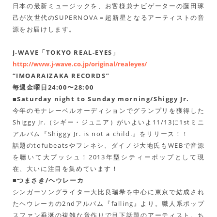
日本の最新ミュージックを、お客様兼ナビゲーターの藤田琢
己が次世代のSUPERNOVA＝超新星となるアーティストの音
源をお届けします。
J-WAVE「TOKYO REAL-EYES」
http://www.j-wave.co.jp/original/realeyes/
“IMOARAIZAKA RECORDS”
毎週金曜日24:00〜28:00
■Saturday night to Sunday morning/Shiggy Jr.
今年のモナレーベルオーディションでグランプリを獲得した
Shiggy Jr.（シギー・ジュニア）がいよいよ11/13に1stミニ
アルバム『Shiggy Jr. is not a child.』をリリース！！
話題のtofubeatsやフレネシ、ダイノジ大地氏もWEBで音源
を聴いて大プッシュ！2013年型シティーポップとして現
在、大いに注目を集めています！
■つまさき/ヘウレーカ
シンガーソングライター大比良瑞希を中心に東京で結成され
たヘウレーカの2ndアルバム『falling』より。職人系ポップ
スファン垂涎の複雑な音作りで目下話題のアーティスト。ち