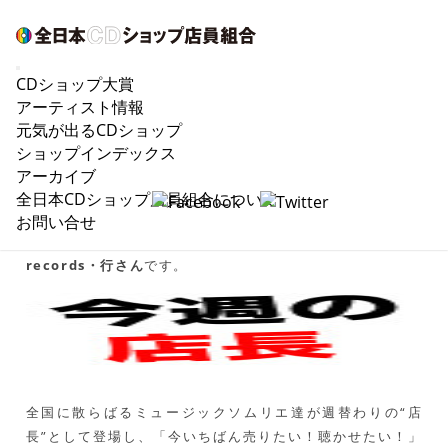
CDショップ大賞
11/8“IMOARAIZAKA RECORDS”今週の『店
アーティスト情報
長』は、mona records・行さん
元気が出るCDショップ
ショップインデックス
アーカイブ
全日本CDショップ店員組合について
六本木・芋洗い坂にある架空のCDショップ“IMOARAIZAKA
お問い合せ
RECORDS”、11/8(金)今週の『店長』は、東京都の
mona
records・行さん
です。
全国に散らばるミュージックソムリエ達が週替わりの“店
長”として登場し、「今いちばん売りたい！聴かせたい！」