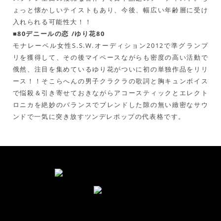
ょっと懐かしいテイストもあり、今後、幅広い年齢層に受け
入れられる可能性大！！
■80デニールの恋 /ゆり花80
モナレーベル女性S.S.W.オーディション2012で準グランプ
リを獲得して、その後マイペースながらも密度の高い活動で
俄然、注目を集めているゆり花がついに初の単独作品をリリ
ース！！そこらへんの男子クラクラの歌詞と胸キュンボイス
で悩殺＆引き寄せておきながらアコースティックとエレクト
ロニカを絶妙のバランスでブレンドした隙の無い緻密なサウ
ンドで一気に突き放すツンデレポップの代表格です。