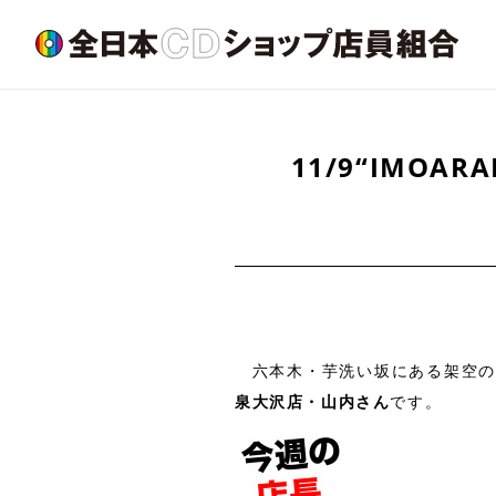
11/9“IMOA
六本木・芋洗い坂にある架空のCDショ
泉大沢店・山内さん
です。