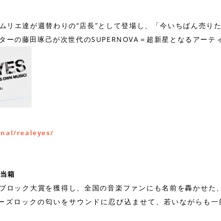
リエ達が週替わりの“店長”として登場し、「今いちばん売り
ターの藤田琢己が次世代のSUPERNOVA＝超新星となるアーテ
」
inal/realeyes/
弁当箱
東北ブロック大賞を獲得し、全国の音楽ファンにも名前を轟かせた
ニーズロックの匂いをサウンドに忍び込ませて、若いながらも