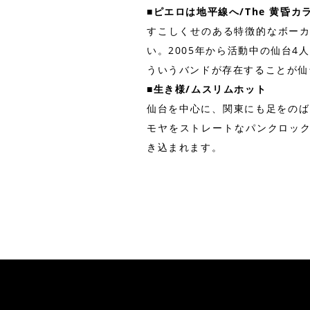
■ピエロは地平線へ/The 黄昏カ
すこしくせのある特徴的なボーカ
い。2005年から活動中の仙台4
ういうバンドが存在することが仙
■生き様/ムスリムホット
仙台を中心に、関東にも足をのば
モヤをストレートなパンクロッ
き込まれます。