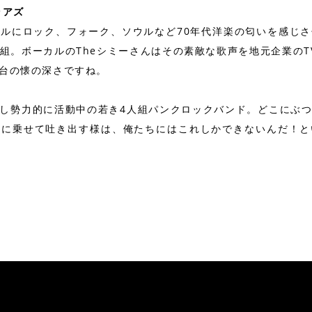
ラアズ
ルにロック、フォーク、ソウルなど70年代洋楽の匂いを感じ
人組。ボーカルのTheシミーさんはその素敵な歌声を地元企業の
台の懐の深さですね。
し勢力的に活動中の若き4人組パンクロックバンド。どこにぶ
クに乗せて吐き出す様は、俺たちにはこれしかできないんだ！と