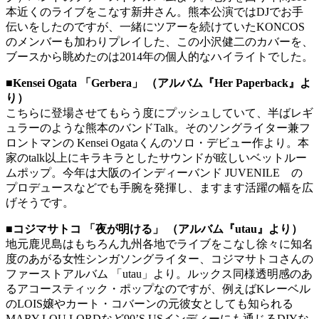
本近くのライブをこなす新井さん。熊本公演ではDJでお手
伝いをしたのですが、一緒にツアーを続けていたKONCOS
のメンバーも加わりプレイした、この小沢健二のカバーを、
ブースから眺めたのは2014年の個人的なハイライトでした。
■Kensei Ogata 「Gerbera」 （アルバム『Her Paperback』よ
り）
こちらに登場させてもらう度にプッシュしていて、半ばレギ
ュラーのような熊本のバンドTalk。そのソングライター兼フ
ロントマンの Kensei Ogataくんのソロ・デビュー作より。本
家のtalk以上にキラキラとしたサウンドが眩しいベットルー
ムポップ。今年は大阪のインディーバンド JUVENILE の
プロデュースなどでも手腕を発揮し、ますます活躍の幅を広
げそうです。
■コジマサトコ 「夜が明ける」 （アルバム『utau』より）
地元鹿児島はもちろん九州各地でライブをこなし徐々に知名
度のあがる女性シンガソングライター、コジマサトコさんの
ファーストアルバム 「utau」より。ルックス同様透明感のあ
るアコースティック・ポップなのですが、例えばKレーベル
のLOIS嬢やカート・コバーンの元彼女としても知られる
MARY LOU LORDなど90’S USインディーにも通じるDIYな