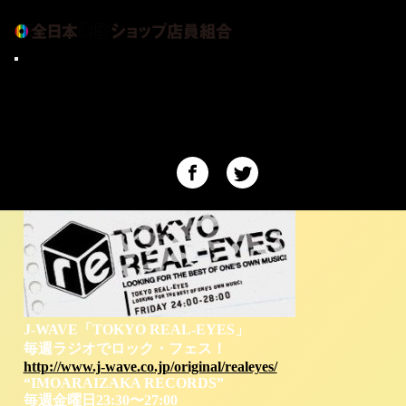
1/22“IMOARAIZAKA RECORDS”今週の『店
CDショップ大賞
長』は、LURU MUSIC狐島店・岩橋さん
アーティスト情報
音楽を見つける楽しさを。六本木・芋洗い坂のどこか
元気が出るCDショップ
にあるという“IMOARAIZAKA RECORDS”で
ショップインデックス
SUPERNOVA＝超新星となるアーティストの音源をチ
アーカイブ
ェック！リコメンドするのは全国のCDショップのカリ
全日本CDショップ店員組合について
スマバイヤー達！1/22(金)今週の『店長』は、和歌山市
お問い合せ
の
LURU MUSIC狐島店・岩橋
さんです。
J-WAVE「TOKYO REAL-EYES」
毎週ラジオでロック・フェス！
http://www.j-wave.co.jp/original/realeyes/
“IMOARAIZAKA RECORDS”
毎週金曜日23:30〜27:00