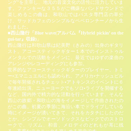
ング”を主宰し、地元の音楽文化の活性に注力していま
す。ファンキーな３５５がご機嫌なバンドサウンドで
楽しめるこの曲は、和歌山ではパスタ専門店の草分
け、サッドカフェのシンプルなペペロンチーノから生
れました。
■西山隆行「Blue wave(アルバム『Hybrid pickin’ on the
gui-tar』収録)」
西山隆行は和歌山県は紀美野（きみの）出身のギタリ
スト。アコースティックギター１本でのインストゥル
メンタルでの活動をメインに、最近ではゆずの楽曲の
アレンジやレコーディングにも参加。
世界的なアコースティックギターのプレイヤー、トミ
ー•エマニュエルにも認められ、アメリカ•ナッシュビル
で毎年開催されるチェット•アトキンスのイベントに６
年連続出演。ニューヨークでもソロ•ライブを開催する
など、国内外で精力的な活動を行っています。そんな
西山の故郷・和歌山の海をイメージして作曲されたの
がこの曲。初夏の季節に海沿い車でドライブしている
時にイメージが湧いてきて、それをカタチにしたのだ
とか。シンプルでオーソドックスなピックでのストロ
ークで、リズム、和音、メロディのどれもが耳に残