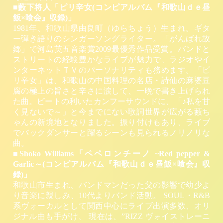
■藪下将人「ピリ辛女(コンピアルバム『和歌山ｄｅ昼
飯×喰会』収録)」
1981年、和歌山県由良町（ゆらちょう）生まれ。ギタ
ー弾き語りのシンガーソングライター。「がんばれ故
郷」で河島英五音楽賞2009最優秀作品受賞。バンドと
ストリートの経験豊かなライブが魅力で、ラジオやイ
ンターネットＴＶのパーソナリティも務めます。「ピ
リ辛女」は、和歌山の中国料理の名店・詩仙の麻婆豆
腐の極上の旨さと辛さに涙して、一晩で書き上げられ
た曲。ビートの利いたカンフーサウンドに、「♪私を甘
く見ないで～」と今までにない歌詞世界が広がる藪ち
ゃんの新境地となりました。振り付けもあり、ライブ
でバックダンサーと躍るシーンも見られるノリノリな
曲。
■Shoko Williams「ペペロンチーノ ~Red pepper &
Garlic～(コンピアルバム『和歌山ｄｅ昼飯×喰会』収
録)」
和歌山市生まれ、バンドマンだった父の影響で幼少よ
り音楽に親しみ、10代よりバンド活動。 SOUL・R&B
系ヴォーカルとして関西中心にライブ出演多数、オリ
ジナル曲も手がけ、 現在は、”RIZZ ヴォイストレーニ