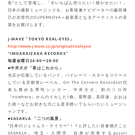
長”として登場し、「今いちばん売りたい！聴かせたい！」
日本の最新ミュージックを、お客様兼ナビゲーターの藤田琢
己が次世代のSUPERNOVA＝超新星となるアーティストの音
源をお届けします。
J-WAVE「TOKYO REAL-EYES」
http://www.j-wave.co.jp/original/realeyes/
“IMOARAIZAKA RECORDS”
毎週金曜日24:00〜28:00
■中井大介「夜はこれから」
当店が応援しているバンド、パイレーツ・カヌーをリリース
している京都発レーベル、On The Corners Recordsの代
表も務める男性シンガー、中井大介。初のソロ作
『nowhere』からのイカした1曲。星野源、高田漣、おおは
た雄一などお好きな方にも是非聴いてもらいたいミュージシ
ャンです。
■SASAKLA 「二つの風景」
“日本のジェイムス・テイラー”！？と評したい笹倉慎介こと
SASAKLA。埼玉・入間市、自身が所有するguzuri