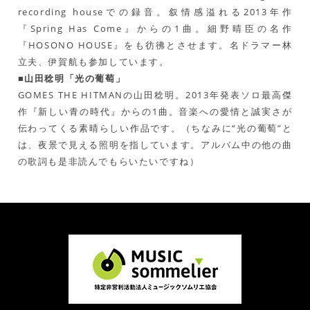
recording houseでの録音。叙情感溢れる2013年作
『Spring Has Come』からの1曲。細野晴臣の名作
『HOSONO HOUSE』をも彷彿とさせます。名ドラマー林
立夫、伊賀航も参加しています。
■山田稔明「光の葡萄」
GOMES THE HITMANの山田稔明。2013年発表ソロ最高傑
作『新しい青の時代』からの1曲。音楽への愛情と誠実さが
伝わってくる素晴らしい作品です。（ちなみに“光の葡萄”と
は、夜景で見える照明を指しています。アルバム中の他の曲
の歌詞も是非読んでもらいたいですね）