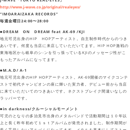
J-WAVE「TOKYO REAL-EYES」
http://www.j-wave.co.jp/original/realeyes/
“IMOARAIZAKA RECORDS”
毎週金曜日24:00〜28:00
■DREAM ON DREAM feat AK-69 /KJI
地元可児出身のHIP HOPアーティスト。自主制作時代からのつき
あいです。何度も当店に来店していただいてます。HIP HOP激戦の
東海地区から岐阜のシ-ンを引っ張っているKJIのメッセージ性がこ
もったアルバムになってます。
■M.A.D/ A-1
地元可児出身のHIP HOPアーティスト。AK-69開催のマイクコンテ
ストで初代チャンピオンの座に輝いた実力者。デビュー前から当店
に来ていただいてのつきあいです。ネクストブレイク間違いなしの
ラッパーです。
■in darkness/クルーシャルモーメント
可児のとなりの多治見市出身のメタルバンドで活動期間は１０年以
上と長く昨年初めて１ｓｔアルバムが発売されました。制作期間が
長く妥協しないアルバムになってます。メタルを基本にしてストー