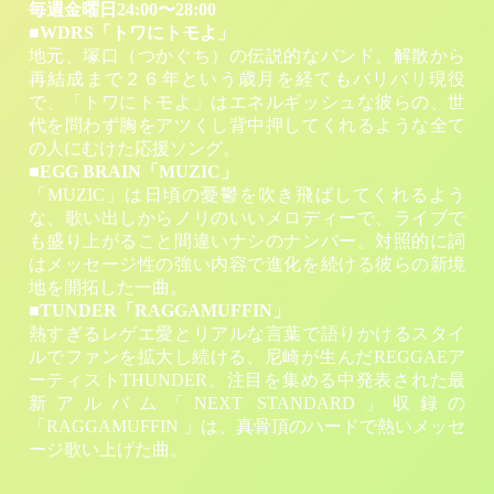
毎週金曜日24:00〜28:00
■WDRS「トワにトモよ」
地元、塚口（つかぐち）の伝説的なバンド。解散から
再結成まで２６年という歳月を経てもバリバリ現役
で、「トワにトモよ」はエネルギッシュな彼らの、世
代を問わず胸をアツくし背中押してくれるような全て
の人にむけた応援ソング。
■EGG BRAIN「MUZIC」
「MUZIC」は日頃の憂鬱を吹き飛ばしてくれるよう
な、歌い出しからノリのいいメロディーで、ライブで
も盛り上がること間違いナシのナンバー。対照的に詞
はメッセージ性の強い内容で進化を続ける彼らの新境
地を開拓した一曲。
■TUNDER「RAGGAMUFFIN」
熱すぎるレゲエ愛とリアルな言葉で語りかけるスタイ
ルでファンを拡大し続ける、尼崎が生んだREGGAEア
ーティストTHUNDER。注目を集める中発表された最
新アルバム「NEXT STANDARD」収録の
「RAGGAMUFFIN 」は、真骨頂のハードで熱いメッセ
ージ歌い上げた曲。