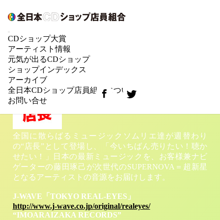
3/21“IMOARAIZAKA RECORDS”今週の『店
CDショップ大賞
長』は、ミヤコ塚口店・松村さん
アーティスト情報
六本木・芋洗い坂にある架空のCDショッ
元気が出るCDショップ
プ“IMOARAIZAKA RECORDS”、3/21(金)今週の『店
ショップインデックス
長』は、兵庫県の
ミヤコ塚口店・松村さん
です。
アーカイブ
全日本CDショップ店員組合について
お問い合せ
全国に散らばるミュージックソムリエ達が週替わり
の“店長”として登場し、「今いちばん売りたい！聴か
せたい！」日本の最新ミュージックを、お客様兼ナビ
ゲーターの藤田琢己が次世代のSUPERNOVA＝超新星
となるアーティストの音源をお届けします。
J-WAVE「TOKYO REAL-EYES」
http://www.j-wave.co.jp/original/realeyes/
“IMOARAIZAKA RECORDS”