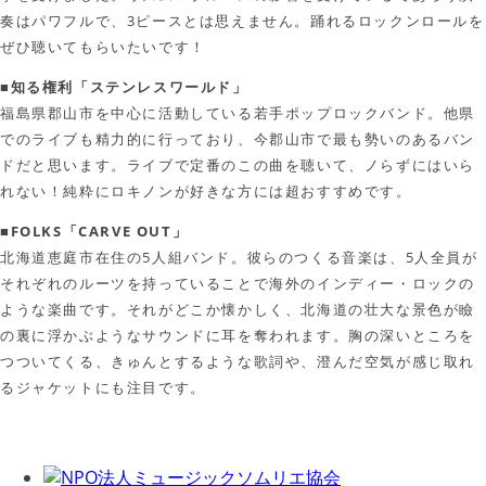
奏はパワフルで、3ピースとは思えません。踊れるロックンロールを
ぜひ聴いてもらいたいです！
■知る権利「ステンレスワールド」
福島県郡山市を中心に活動している若手ポップロックバンド。他県
でのライブも精力的に行っており、今郡山市で最も勢いのあるバン
ドだと思います。ライブで定番のこの曲を聴いて、ノらずにはいら
れない！純粋にロキノンが好きな方には超おすすめです。
■FOLKS「CARVE OUT」
北海道恵庭市在住の5人組バンド。彼らのつくる音楽は、5人全員が
それぞれのルーツを持っていることで海外のインディー・ロックの
ような楽曲です。それがどこか懐かしく、北海道の壮大な景色が瞼
の裏に浮かぶようなサウンドに耳を奪われます。胸の深いところを
つついてくる、きゅんとするような歌詞や、澄んだ空気が感じ取れ
るジャケットにも注目です。