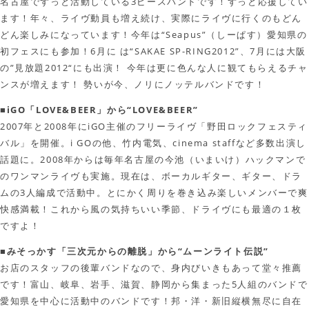
名古屋でずっと活動している3ピースバンドです！ずっと応援してい
ます！年々、ライヴ動員も増え続け、実際にライヴに行くのもどん
どん楽しみになっています！今年は“Seapus”（しーぱす）愛知県の
初フェスにも参加！6月に は“SAKAE SP-RING2012”、7月には大阪
の”見放題2012“にも出演！ 今年は更に色んな人に観てもらえるチャ
ンスが増えます！ 勢いが今、ノリにノッテルバンドです！
■iGO「LOVE&BEER」から“LOVE&BEER”
2007年と2008年にiGO主催のフリーライヴ「野田ロックフェスティ
バル」を開催。i GOの他、竹内電気、cinema staffなど多数出演し
話題に。2008年からは毎年名古屋の今池（いまいけ）ハックマンで
のワンマンライヴも実施。現在は、ボーカルギター、ギター、ドラ
ムの3人編成で活動中。とにかく周りを巻き込み楽しいメンバーで爽
快感満載！これから風の気持ちいい季節、ドライヴにも最適の１枚
ですよ！
■みそっかす「三次元からの離脱」から“ムーンライト伝説”
お店のスタッフの後輩バンドなので、身内びいきもあって堂々推薦
です！富山、岐阜、岩手、滋賀、静岡から集まった5人組のバンドで
愛知県を中心に活動中のバンドです！邦・洋・新旧縦横無尽に自在