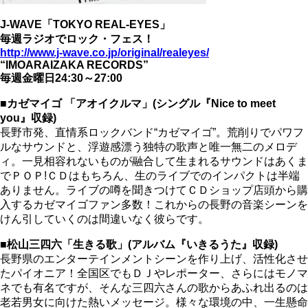
J-WAVE「TOKYO REAL-EYES」
毎週ラジオでロック・フェス！
http://www.j-wave.co.jp/original/realeyes/
“IMOARAIZAKA RECORDS”
毎週金曜日24:30～27:00
■カゼマイゴ 「アオイクルマ」(シングル『Nice to meet
you』収録)
長野市発、直情系ロックバンド“カゼマイゴ”。荒削りでパワフ
ルなサウンドと、浮遊感漂う独特の歌声と唯一無二のメロデ
ィ。一見相容れないものが融合して生まれるサウンドはあくま
でＰＯＰ!ＣＤはもちろん、生のライブでのインパクトは半端
ありません。ライブの噂を聞きつけてＣＤショップ店頭から購
入するカゼマイゴファン多数！これからの長野の音楽シーンを
けん引していくのは間違いなく彼らです。
■松山三四六「生きる歌」(アルバム『いきるうた』収録)
長野県のエンターテインメントシーンを作り上げ、活性化させ
たパイオニア！全国区でもＤＪやレポーター、さらにはモノマ
ネでも有名ですが、そんな三四六さんの歌からあふれ出るのは
老若男女に向けた熱いメッセージ。様々な環境の中、一生懸命