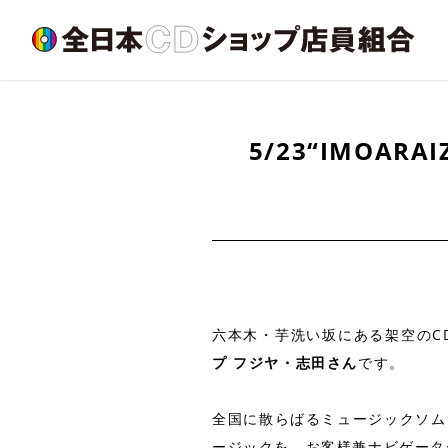
5/23“IMOA
六本木・芋洗い坂にある架空のCDショ
プ フジヤ・志田さん
です。
全国に散らばるミュージックソム
ージックを、お客様兼ナビゲータ