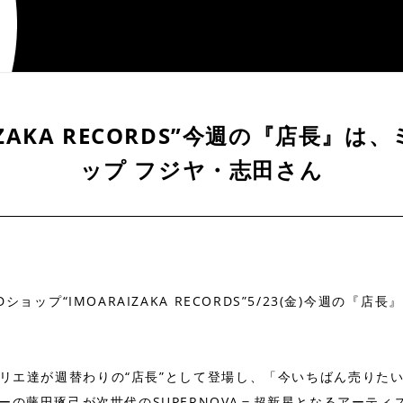
RAIZAKA RECORDS”今週の『店長』
ップ フジヤ・志田さん
ップ“IMOARAIZAKA RECORDS”5/23(金)今週の『店
リエ達が週替わりの“店長”として登場し、「今いちばん売りた
ーの藤田琢己が次世代のSUPERNOVA＝超新星となるアーティ