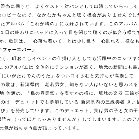
Ｄ即売に伺うと、よくゲスト・対バンとして出演していらっしゃ
のロビーなので、なかなかちゃんと聴く機会がありませんでし
したアルバム「これが噂の」に収録されています。このアルバム
１日の終わりにベッドに入って目を閉じて聴くのが似合う様で
か。歌詞は、「心落ち着いて」とは少し違う「心乱れる」様な
キフォーエバー」
なく、町おこしイベントの仕掛け人としても活躍中のニシワキ
このアルバムは 全体的にテンションが高く、地元の新聞にも書
「にいがたおでんのうた」をつい口ずさむと気持ちが高揚して
この歌は、新潟県内、老若男女、知らない人はいないと思われる
地 佐渡の、「島の雰囲気」を表すかの様に、琉球の楽器 三線
のは デュエットでも参加している 新潟県内の三線奏者 きよ
喜び」を発売しています。このデュエット、実は男の子と女の子
深読み（ってほどじゃありませんが）してしまいます。このア
元気が出ちゃう曲が詰まっています。