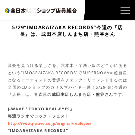
5/29“IMOARAIZAKA RECORDS”今週の『店
長』は、成田本店しんまち店・熊谷さん
音楽を見つける楽しさを。六本木・芋洗い坂のどこかにある
という“IMOARAIZAKA RECORDS”でSUPERNOVA＝超新星
となるアーティストの音源をチェック！リコメンドするのは
全国のCDショップのカリスマバイヤー達！5/29(金)今週の
『店長』は、青森県の
成田本店しんまち店・熊谷さん
です。
J-WAVE「TOKYO REAL-EYES」
毎週ラジオでロック・フェス！
http://www.j-wave.co.jp/original/realeyes/
“IMOARAIZAKA RECORDS”