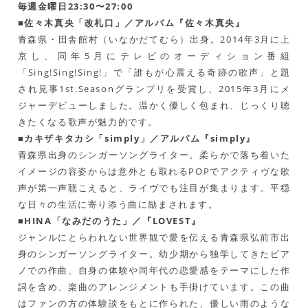
毎週金曜日23:30〜27:00
■佐々木真央「改札口」／アルバム『佐々木真央』
青森県・田舎館村（いなかだてむら）出身。2014年3月に上
京し、同年5月にテレビのオーディション番組
「Sing!Sing!Sing!」で「誰もが心震える奇跡の歌声」と題
され見事1st.Seasonグランプリを受賞し、2015年3月にメ
ジャーデビューしました。温かく優しく包まれ、じっくり聴
きたくなる歌声が魅力的です。
■カキザキタカシ「simply」／アルバム『simply』
青森県出身のシンガーソングライター。柔らかで落ち着いた
イメージの容姿からは意外とも取れるPOPでアクティヴな歌
声が第一声聴こえると、ライヴでも注目が集まります。平穏
な日々の生活に寄り添う曲に励まされます。
■HINA「なみだのうた」／『LOVEST』
ジャンルにとらわれない世界観で愛を伝える青森県弘前市出
身のシンガーソングライター。幼少期から独学してきたピア
ノでの作曲、自身の体験や同年代の恋愛感をテーマにした作
詞を含め、楽曲のアレンジメントも手掛けています。この曲
はファンの方の体験談をもとに作られた、優しい雨のような