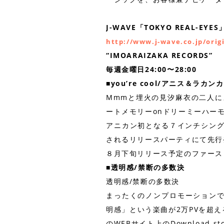
J-WAVE「TOKYO REAL-EYES
http://www.j-wave.co.jp/orig
“IMOARAIZAKA RECORDS”
毎週金曜日24:00〜28:00
■you’re cool/アニス＆ラカンカ
Mmmと埋火の見汐麻衣の二人に
ートメモリーonドリーミーハー
アニカン初となる７インチシングルが
されるリリースパーティにて先行
８月下旬リリース予定のファース
■透明感/禁断の多数決
透明感/禁断の多数決
まったくのノンプロモーションで
明感」という楽曲が2万PVを超
のWEBサイト上のDownload