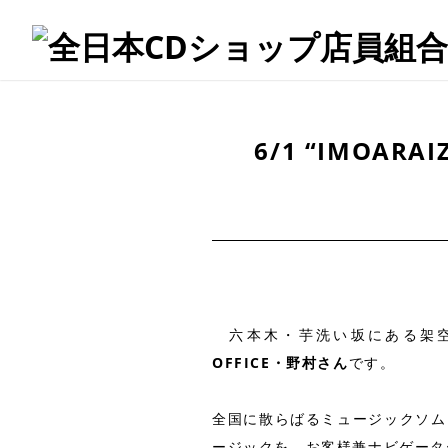
6/1 “IMOAR
六本木・芋洗い坂にある架空
OFFICE・野村さん
です。
全国に散らばるミュージックソム
ージックを、お客様兼ナビゲータ