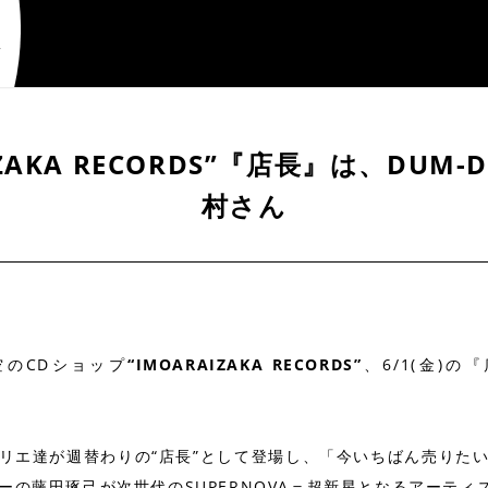
AIZAKA RECORDS”『店長』は、DUM-D
村さん
のCDショップ
“IMOARAIZAKA RECORDS”
、6/1(金)
リエ達が週替わりの“店長”として登場し、「今いちばん売りた
ーの藤田琢己が次世代のSUPERNOVA＝超新星となるアーティ