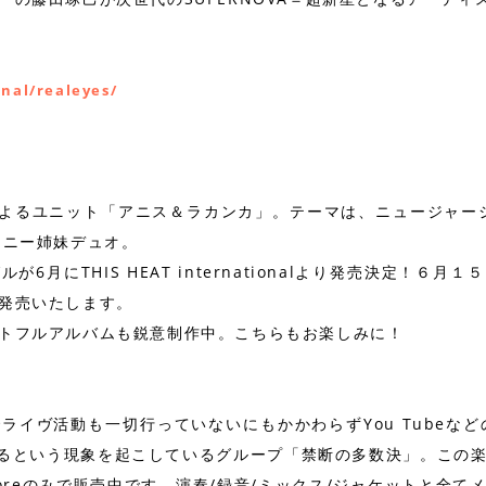
」
inal/realeyes/
よるユニット「アニス＆ラカンカ」。テーマは、ニュージャー
モニー姉妹デュオ。
6月にTHIS HEAT internationalより発売決定！６
発売いたします。
トフルアルバムも鋭意制作中。こちらもお楽しみに！
ライヴ活動も一切行っていないにもかかわらずYou Tubeなど
えるという現象を起こしているグループ「禁断の多数決」。この
 storeのみで販売中です。演奏/録音/ミックス/ジャケットと