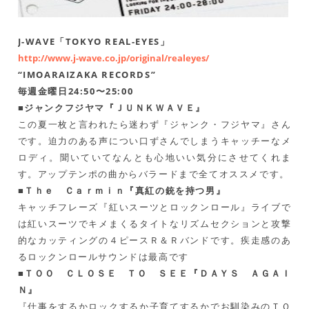
J-WAVE「TOKYO REAL-EYES」
http://www.j-wave.co.jp/original/realeyes/
“IMOARAIZAKA RECORDS”
毎週金曜日24:50〜25:00
■ジャンクフジヤマ『ＪＵＮＫＷＡＶＥ』
この夏一枚と言われたら迷わず『ジャンク・フジヤマ』さん
です。迫力のある声につい口ずさんでしまうキャッチーなメ
ロディ。聞いていてなんとも心地いい気分にさせてくれま
す。アップテンポの曲からバラードまで全てオススメです。
■Ｔｈｅ Ｃａｒｍｉｎ『真紅の銃を持つ男』
キャッチフレーズ『紅いスーツとロックンロール』ライブで
は紅いスーツでキメまくるタイトなリズムセクションと攻撃
的なカッティングの４ピースＲ＆Ｒバンドです。疾走感のあ
るロックンロールサウンドは最高です
■ＴＯＯ ＣＬＯＳＥ ＴＯ ＳＥＥ『ＤＡＹＳ ＡＧＡＩ
Ｎ』
『仕事をするかロックするか子育てするかでお馴染みのＴＯ