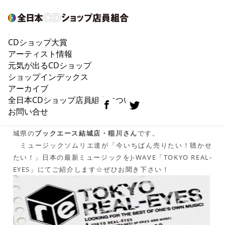
CDショップ大賞
6/24 IMOARAIZAKA RECORDS店長は茨城県の
アーティスト情報
ブックエース結城店・稲川さん
元気が出るCDショップ
ショップインデックス
アーカイブ
全日本CDショップ店員組合について
六本木・芋洗い坂にある架空のCDショッ
お問い合せ
プ
“IMOARAIZAKA RECORDS”
、6/24(金)の『店長』は茨
城県の
ブックエース結城店・稲川さん
です。
ミュージックソムリエ達が「今いちばん売りたい！聴かせ
たい！」日本の最新ミュージックをJ-WAVE「TOKYO REAL-
EYES」にてご紹介します☆ぜひお聞き下さい！