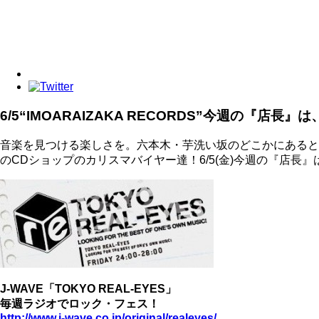
6/5“IMOARAIZAKA RECORDS”今週の『店
音楽を見つける楽しさを。六本木・芋洗い坂のどこかにあるという“
のCDショップのカリスマバイヤー達！6/5(金)今週の『店長
J-WAVE「TOKYO REAL-EYES」
毎週ラジオでロック・フェス！
http://www.j-wave.co.jp/original/realeyes/