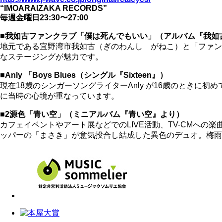
“IMOARAIZAKA RECORDS”
毎週金曜日23:30〜27:00
■我如古ファンクラブ「僕は死んでもいい」（アルバム『我如
地元である宜野湾市我如古（ぎのわんし がねこ）と「ファンクが
なステージングが魅力です。
■Anly 「Boys Blues（シングル『Sixteen』）
現在18歳のシンガーソングライターAnly が16歳のとき
に当時の心境が重なっています。
■2源色「青い空」（ミニアルバム『青い空』より）
カフェイベントやアート展などでのLIVE活動、TV-CMへ
ッパーの「まさき」が意気投合し結成した異色のデュオ。梅雨