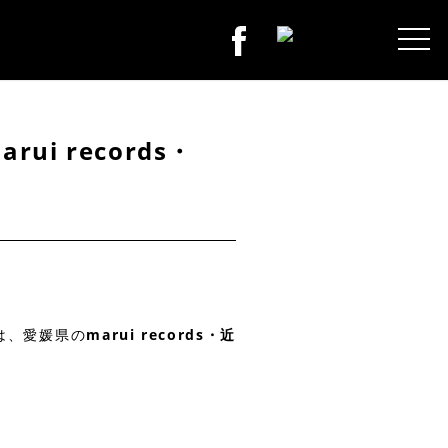
ui records・
』は、愛媛県の
marui records・近