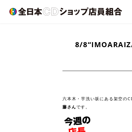
8/8“IMOARA
六本木・芋洗い坂にある架空のCDショ
藤さん
です。