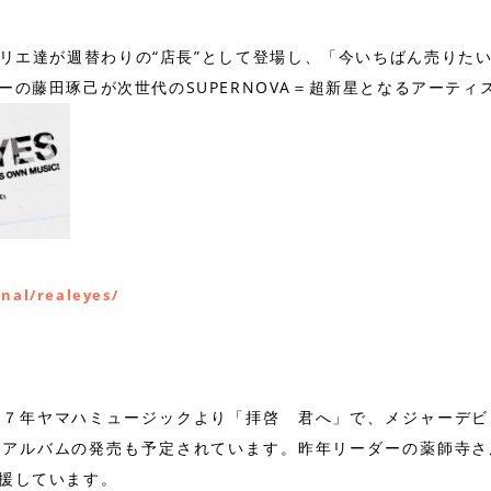
リエ達が週替わりの“店長”として登場し、「今いちばん売りた
ーの藤田琢己が次世代のSUPERNOVA＝超新星となるアーティ
」
inal/realeyes/
７年ヤマハミュージックより「拝啓 君へ」で、メジャーデビ
ルアルバムの発売も予定されています。昨年リーダーの薬師寺さ
援しています。