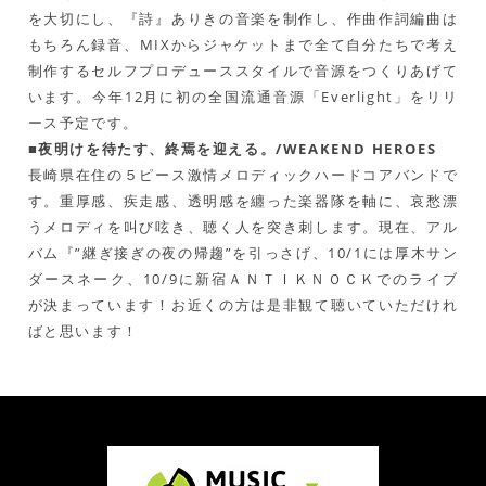
を大切にし、『詩』ありきの音楽を制作し、作曲作詞編曲は
もちろん録音、MIXからジャケットまで全て自分たちで考え
制作するセルフプロデューススタイルで音源をつくりあげて
います。今年12月に初の全国流通音源「Everlight」をリリ
ース予定です。
■夜明けを待たす、終焉を迎える。/WEAKEND HEROES
長崎県在住の５ピース激情メロディックハードコアバンドで
す。重厚感、疾走感、透明感を纏った楽器隊を軸に、哀愁漂
うメロディを叫び呟き、聴く人を突き刺します。現在、アル
バム『”継ぎ接ぎの夜の帰趨”を引っさげ、10/1には厚木サン
ダースネーク、10/9に新宿ＡＮＴＩＫＮＯＣＫでのライブ
が決まっています！お近くの方は是非観て聴いていただけれ
ばと思います！