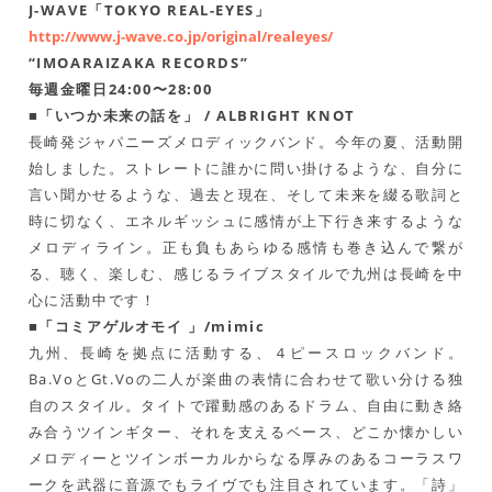
J-WAVE「TOKYO REAL-EYES」
http://www.j-wave.co.jp/original/realeyes/
“IMOARAIZAKA RECORDS”
毎週金曜日24:00〜28:00
■「いつか未来の話を」 / ALBRIGHT KNOT
長崎発ジャパニーズメロディックバンド。今年の夏、活動開
始しました。ストレートに誰かに問い掛けるような、自分に
言い聞かせるような、過去と現在、そして未来を綴る歌詞と
時に切なく、エネルギッシュに感情が上下行き来するような
メロディライン。正も負もあらゆる感情も巻き込んで繋が
る、聴く、楽しむ、感じるライブスタイルで九州は長崎を中
心に活動中です！
■「コミアゲルオモイ 」/mimic
九州、長崎を拠点に活動する、４ピースロックバンド。
Ba.VoとGt.Voの二人が楽曲の表情に合わせて歌い分ける独
自のスタイル。タイトで躍動感のあるドラム、自由に動き絡
み合うツインギター、それを支えるベース、どこか懐かしい
メロディーとツインボーカルからなる厚みのあるコーラスワ
ークを武器に音源でもライヴでも注目されています。「詩」