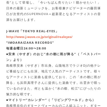
長”として登場し、「今いちばん売りたい！聴かせたい！」
日本の最新ミュージックを、お客様兼ナビゲーターの藤田琢
己が次世代のSUPERNOVA＝超新星となるアーティストの音
源をお届けします。
J-WAVE「TOKYO REAL-EYES」
http://www.j-wave.co.jp/original/realeyes/
“IMOARAIZAKA RECORDS”
毎週金曜日24:00〜28:00
■安来（やすぎ）のおじ”水の都に雨が降る”（「ベストバー
ン」より）
島根県安来（やすぎ）市出身。山陰地方でラジオDJの他テレ
ビ番組などにも出演、地元で人気のアーティストです。様々
なアーティストに楽曲も提供しており、この「水の都に雨が
降る」も浜田真理子さんに提供した楽曲です。出雲弁で唄っ
ているのがまた、何とも温かく“水の都、松江”にぴったりの
魅力的な唄です。
■マイトリー”カレンダー”（「リビングワールド」から）
島根県在住のギターとヴォーカルの二人組ユニット。ギター