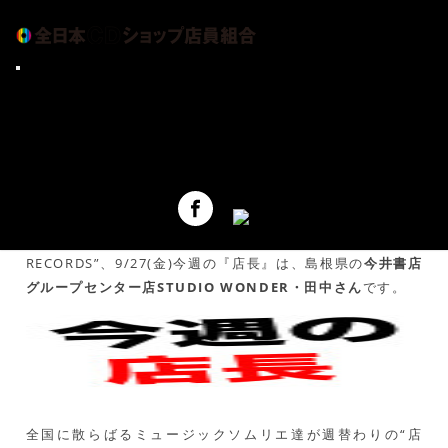
CDショップ大賞
9/27“IMOARAIZAKA RECORDS”今週の『店
アーティスト情報
長』は、今井書店グループセンター店STUDIO
元気が出るCDショップ
WONDER・田中さん
ショップインデックス
アーカイブ
全日本CDショップ店員組合について
お問い合せ
六本木・芋洗い坂にある架空のCDショップ“IMOARAIZAKA
RECORDS”、9/27(金)今週の『店長』は、島根県の
今井書店
グループセンター店STUDIO WONDER・田中さん
です。
全国に散らばるミュージックソムリエ達が週替わりの“店