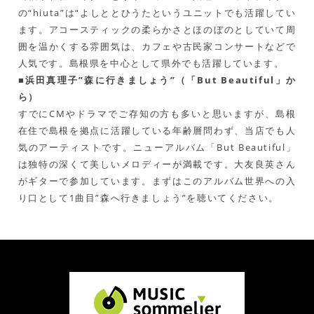
の“hiuta”は“よしととひうたというユニットでも活躍してい
ます。アコースティックの柔らかさとほのぼのとしていて周
囲を温かくする雰囲気は、カフェや古民家コンサートなどで
人気です。島根県を中心として県外でも活躍しています。
■浜田真理子”森に行きましょう”（「But Beautiful」か
ら）
すでにCMやドラマでご存知の方も多いと思いますが、島根
在住で島根を拠点に活躍している年齢層問わず、当店でも人
気のアーティストです。ニューアルバム「But Beautiful」
は独特の深くて美しいメロディーが満載です。大友良英さん
がギターで参加しています。まずはこのアルバム世界への入
り口として1曲目”森へ行きましょう”を聴いてください。