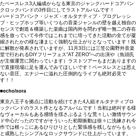
たベースレス3人編成からなる東京のジャンクハードコアパン
クロックバンドの3作目にしてラストアルバムです！
ハードコアパンク・ジャズ・オルタナティブ・プログレッシ
ブ・ヒップホップ等いくつもの音楽ジャンルの壁を越え独自の
センスで創造＆構築した楽曲は国内外を問わず唯一無二の存在
感を放っていて今作ではこれまでに培ってきた活動の全てが凝
縮されたかの様な凄まじく強靭な仕上がりとなっています！既
に解散が発表されていますが、11月3日には三笠公園野外音楽
堂で行われるDIYフリーフェス”AT ZERO”への出演や（魚頭氏
が主催運営に関わっています）ラストツアーもまだありますの
で直接現場に足を運んでみてほしいです！ベースレスとは思え
ない音圧、エナジーに溢れた圧倒的なライブも絶対必見で
す！！
■echo/sora
東京八王子を拠点に活動を続けてきた4人組オルタナティブロ
ックバンドのラスト作となるアルバムです！当初は絶叫する様
なヴォーカルもある感情を揺さぶるような荒々しい激情サウン
ド中心だったのですがそういった初期衝動は徐々に洗練され今
作では根っこにあるひりひりとした緊張感を残しながらももっ
と成熟したシンプルなロックサウンドに仕上がっています。