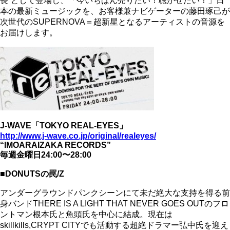
長”として登場し、「今いちばん売りたい！聴かせたい！」日
本の最新ミュージックを、お客様兼ナビゲーターの藤田琢己が
次世代のSUPERNOVA＝超新星となるアーティストの音源を
お届けします。
J-WAVE「TOKYO REAL-EYES」
http://www.j-wave.co.jp/original/realeyes/
“IMOARAIZAKA RECORDS”
毎週金曜日24:00〜28:00
■DONUTSの罠/Z
アンダーグラウンドパンクシーンにて未だ絶大な支持を得る前
身バンドTHERE IS A LIGHT THAT NEVER GOES OUTのフロ
ントマン根本氏と魚頭氏を中心に結成。現在は
skillkills,CRYPT CITYでも活動する超絶ドラマー弘中氏を迎え