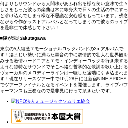
何よりもサウンドから人間味があふれ出る様な良い意味で生々
しさをもった彼らの楽曲は常に等身大で日々の生活の中にすっ
と溶け込んでしまう様な不思議な安心感をもっています。残念
ながら今作がラストアルバムとなってしまうので彼らのライブ
を是非生で体感して下さい！
■陽が沈む/akutagawa
東京の5人組激エモーショナルロックバンドの3rdアルバムで
す！凄まじい勢いに満ちた轟音の中に叙情的で壮大な世界観を
みせる激情ハードコアとエモ・インディーロックを行き来する
ような独特なサウンドでそこへ絡む哲学的な歌詞を歌い上げる
ヴォーカルのメロディーラインは一聴した途端に引き込まれま
す！現在リリースツアー中で10月28日には新宿NINE SPICES
でツアーファイナルとなるイベントを開催します。ライブパフ
ォーマンスも圧巻なので是非見に行って頂きたいです。