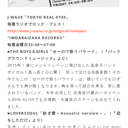
J-WAVE「TOKYO REAL-EYES」
毎週ラジオでロック・フェス！
http://www.j-wave.co.jp/original/realeyes/
“IMOARAIZAKA RECORDS”
毎週金曜日23:30〜27:00
■THE BOYS＆GIRLS「せーので歌うバラード」（『バック
グラウンドミュージック』より）
2015年！遂にメジャーシーンに飛び出した道産子バンド、
ボイガル！真っ直ぐ心に響く 笑って泣ける名曲多数！その
中でもこの「せーので歌うバラード」は、聴いていても口ず
さんでも胸が熱くなります…胸を張って紹介出来る、皆に愛
されているバンド。今年出演した 北海道の夏の一大イベン
トJOIN ALIVEでも大感動・大爆笑のステージをみせてくれ
ました。
■LOVERSSOUL「紡ぎ愛～Acoustic version～」（『恋
をしただけ』より）
完売してしまい今はなかなか手に入らない1st mini