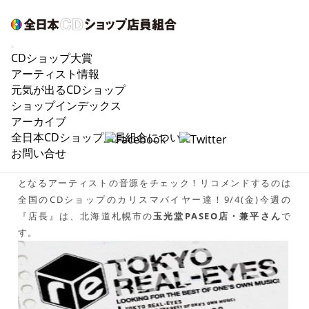
CDショップ大賞
9/4“IMOARAIZAKA RECORDS今週の『店長』
アーティスト情報
は、”玉光堂PASEO店・兼平さん
元気が出るCDショップ
ショップインデックス
アーカイブ
全日本CDショップ店員組合について
音楽を見つける楽しさを。六本木・芋洗い坂のどこかにある
お問い合せ
という“IMOARAIZAKA RECORDS”でSUPERNOVA＝超新星
となるアーティストの音源をチェック！リコメンドするのは
全国のCDショップのカリスマバイヤー達！9/4(金)今週の
『店長』は、北海道札幌市の
玉光堂PASEO店・兼平さん
で
す。