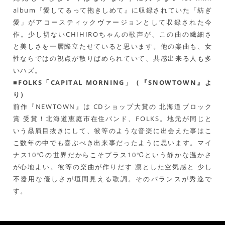
album『愛してるって抱きしめて』に収録されていた「紡ぎ
愛」がアコースティックヴァージョンとして収録された今
作。少し切ないCHIHIROちゃんの歌声が、この曲の繊細さ
と美しさを一層際立たせていると思います。他の楽曲も、女
性ならではの視点が散りばめられていて、共感出来る人も多
いハズ。
■FOLKS「CAPITAL MORNING」（『SNOWTOWN』よ
り）
前作『NEWTOWN』は CDショップ大賞の 北海道ブロック
賞 受賞！北海道恵庭市在住バンド、FOLKS。地元が同じと
いう贔屓目抜きにして、彼等のような音楽に出会えた事はこ
こ数年の中でも喜ぶべき出来事だったように思います。マイ
ナス10℃の世界だからこそプラス10℃という静かな温かさ
が心地よい。彼等の楽曲が作りだす 凛とした空気感と 少し
不器用な優しさが垣間見える歌詞。そのバランスが秀逸で
す。