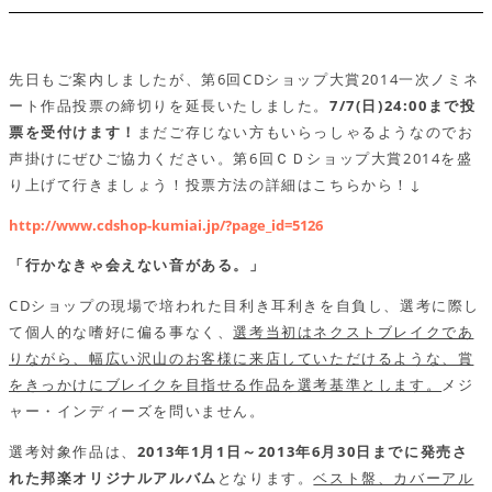
先日もご案内しましたが、第6回CDショップ大賞2014一次ノミネ
ート作品投票の締切りを延長いたしました。
7/7(日)24:00まで投
票を受付けます！
まだご存じない方もいらっしゃるようなのでお
声掛けにぜひご協力ください。第6回ＣＤショップ大賞2014を盛
り上げて行きましょう！投票方法の詳細はこちらから！↓
http://www.cdshop-kumiai.jp/?page_id=5126
「行かなきゃ会えない音がある。」
CDショップの現場で培われた目利き耳利きを自負し、選考に際し
て個人的な嗜好に偏る事なく、
選考当初はネクストブレイクであ
りながら、幅広い沢山のお客様に来店していただけるような、賞
をきっかけにブレイクを目指せる作品を選考基準とします。
メジ
ャー・インディーズを問いません。
選考対象作品は、
2013年1月1日～2013年6月30日までに発売さ
れた邦楽オリジナルアルバム
となります。
ベスト盤、カバーアル