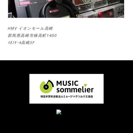
HMV イオンモール高崎
群馬県高崎市棟高町1400
ｲｵﾝﾓｰﾙ高崎3F