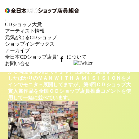
POP大賞#1イケヤ磐田東店さん
CDショップ大賞
CDショップ大賞は選ぶだけじゃない！受賞アーティス
アーティスト情報
ト・作品を店頭から応援するぞ！と、言う事で、CDシ
元気が出るCDショップ
ョップ大賞の店頭展開写真を募集しております。まず
ショップインデックス
は、静岡県の
イケヤ磐田東店
さんをご紹介いたしま
アーカイブ
す！
全日本CDショップ店員組合について
「ＣＤショップ大賞関連アーティスト」の商品を長期
お問い合せ
展開することを意識して
、新譜と旧譜を組み合わせな
がら商品を陳列しています。正面は、新譜をリリ－ス
したばかりのＭＡＮ ＷＩＴＨ Ａ ＭＩＳＩＳＩＯＮをメ
インでモニタ－展開してますが、第6回ＣＤショップ大
賞入賞作品を全国ＣＤショップ店員推薦コメントを使
用して一緒に並べています。