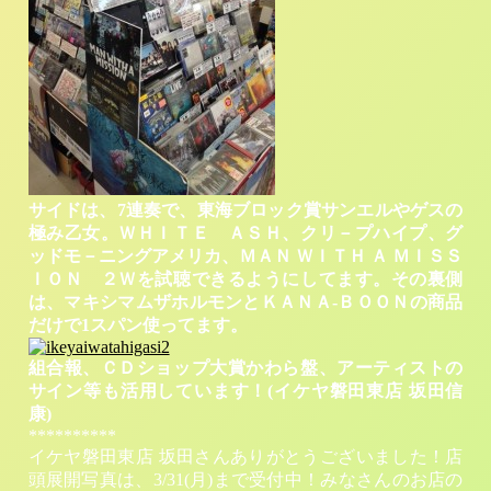
サイドは、7連奏で、東海ブロック賞サンエルやゲスの
極み乙女。ＷＨＩＴＥ ＡＳＨ、クリ－プハイプ、グ
ッドモ－ニングアメリカ、ＭＡＮ ＷＩＴＨ Ａ ＭＩＳＳ
ＩＯＮ ２Ｗを試聴できるようにしてます。その裏側
は、マキシマムザホルモンとＫＡＮＡ-ＢＯＯＮの商品
だけで1スパン使ってます。
組合報、ＣＤショップ大賞かわら盤、アーティストの
サイン等も活用しています！(イケヤ磐田東店 坂田信
康)
**********
イケヤ磐田東店 坂田さんありがとうございました！店
頭展開写真は、3/31(月)まで受付中！みなさんのお店の